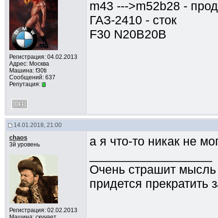
m43 --->m52b28 - про
ГАЗ-2410 - сток
F30 N20B20B
Регистрация: 04.02.2013
Адрес: Москва
Машина: f30ti
Сообщений: 637
Репутация:
14.01.2018, 21:00
chaos
а я что-то никак не м
3й уровень
__________________
Очень страшит мысль о
придется прекратить 
Регистрация: 02.02.2013
Машина: скучает