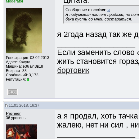
Цитата:
Moderator
Сообщение от
cerber
Я подумывал насчёт продажи, но пото
бэха пусть со мной состариться.
я 2года назад так же 
__________________
Если заменить слово 
Регистрация: 03.02.2013
жить становится гораз
Адрес: Калуга
Машина: е36 м43в18
бортовик
Возраст: 38
Сообщений: 3,173
Репутация:
11.01.2018, 16:37
Pioneer
а я продал, хоть тачк
3й уровень
жалею, нет ни сил , н
__________________