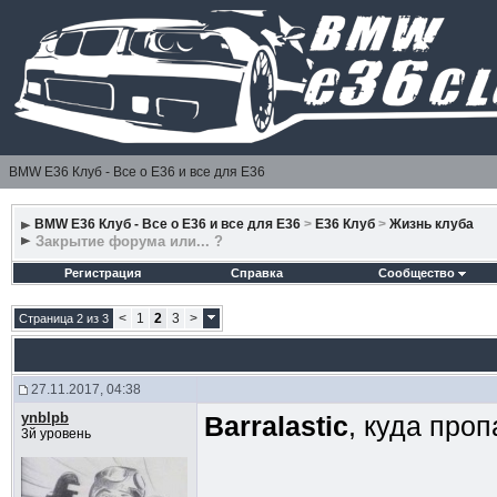
BMW E36 Клуб - Все о Е36 и все для Е36
BMW E36 Клуб - Все о Е36 и все для Е36
>
E36 Клуб
>
Жизнь клуба
Закрытие форума или... ?
Регистрация
Справка
Сообщество
<
1
2
3
>
Страница 2 из 3
27.11.2017, 04:38
ynblpb
Barralastic
, куда про
3й уровень