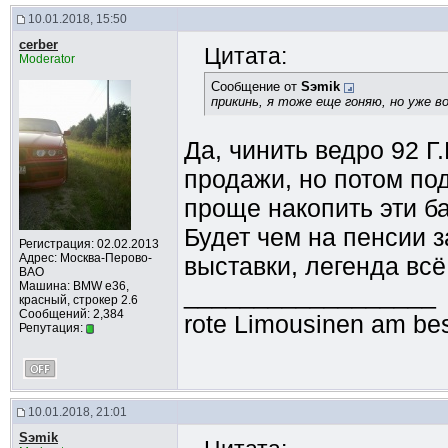
10.01.2018, 15:50
cerber
Цитата:
Moderator
Сообщение от
Sэmik
прикинь, я тоже еще гоняю, но уже 
Да, чинить ведро 92 Г
продажи, но потом под
проще накопить эти ба
Будет чем на пенсии з
Регистрация: 02.02.2013
Адрес: Москва-Перово-
выставки, легенда всё
ВАО
Машина: BMW e36,
__________________
красный, строкер 2.6
Сообщений: 2,384
rote Limousinen am bes
Репутация:
10.01.2018, 21:01
Sэmik