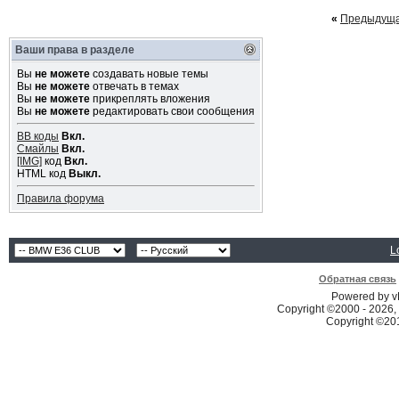
«
Предыдуща
Ваши права в разделе
Вы
не можете
создавать новые темы
Вы
не можете
отвечать в темах
Вы
не можете
прикреплять вложения
Вы
не можете
редактировать свои сообщения
BB коды
Вкл.
Смайлы
Вкл.
[IMG]
код
Вкл.
HTML код
Выкл.
Правила форума
L
Обратная связь
Powered by vB
Copyright ©2000 - 2026, 
Copyright ©2