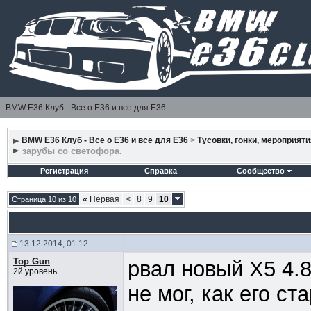
BMW E36 Клуб - Все о Е36 и все для Е36
BMW E36 Клуб - Все о Е36 и все для Е36
>
Тусовки, гонки, мероприяти
зарубы со светофора.
Регистрация
Справка
Сообщество
«
Первая
<
8
9
10
Страница 10 из 10
13.12.2014, 01:12
Top Gun
рвал новый Х5 4.8
2й уровень
не мог, как его ст