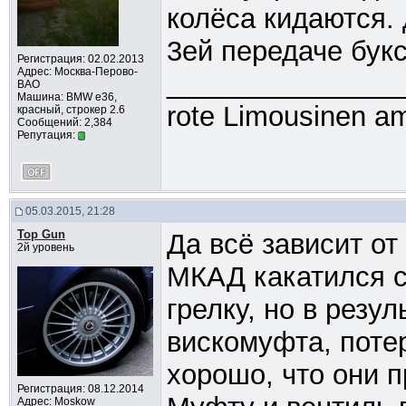
колёса кидаются. 
3ей передаче букс
Регистрация: 02.02.2013
Адрес: Москва-Перово-
_______________
ВАО
Машина: BMW e36,
rote Limousinen am
красный, строкер 2.6
Сообщений: 2,384
Репутация:
05.03.2015, 21:28
Top Gun
Да всё зависит от
2й уровень
МКАД какатился с 
грелку, но в резу
вискомуфта, поте
хорошо, что они п
Регистрация: 08.12.2014
Адрес: Moskow