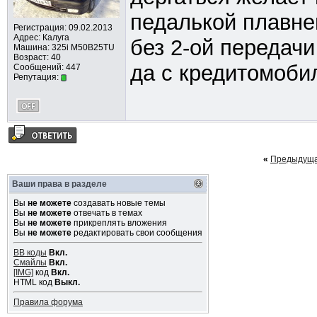
педалькой плавне
Регистрация: 09.02.2013
Адрес: Калуга
без 2-ой передач
Машина: 325i M50B25TU
Возраст: 40
да с кредитомоби
Сообщений: 447
Репутация:
«
Предыдуща
Ваши права в разделе
Вы
не можете
создавать новые темы
Вы
не можете
отвечать в темах
Вы
не можете
прикреплять вложения
Вы
не можете
редактировать свои сообщения
BB коды
Вкл.
Смайлы
Вкл.
[IMG]
код
Вкл.
HTML код
Выкл.
Правила форума