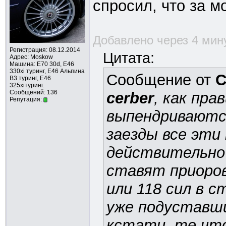
спросил, что за м
Добавлено через 4 мин
Регистрация: 08.12.2014
Цитата:
Адрес: Moskow
Машина: E70 30d, Е46
330xi туринг, Е46 Альпина
Сообщение от
С
В3 туринг, Е46
325xiтуринг.
Сообщений: 136
cerber
, как пра
Репутация:
выпендриваются
заезды все эти
действительно
ставят приоров
или 118 сил в 
уже подуставш
кстати, те что