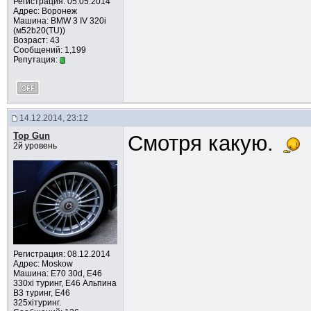
Регистрация: 05.05.2014
Адрес: Воронеж
Машина: BMW 3 IV 320i
(м52b20(TU))
Возраст: 43
Сообщений: 1,199
Репутация:
14.12.2014, 23:12
Top Gun
Смотря какую.
2й уровень
Регистрация: 08.12.2014
Адрес: Moskow
Машина: E70 30d, Е46
330xi туринг, Е46 Альпина
В3 туринг, Е46
325xiтуринг.