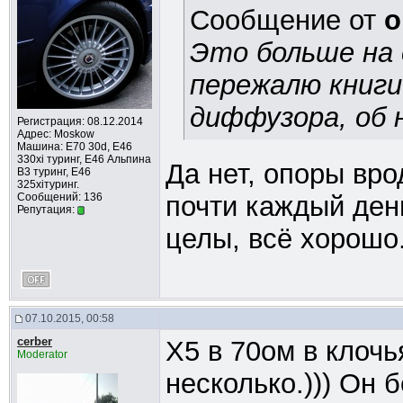
Сообщение от
o
Это больше на 
пережалю книги
диффузора, об 
Регистрация: 08.12.2014
Адрес: Moskow
Машина: E70 30d, Е46
330xi туринг, Е46 Альпина
Да нет, опоры вр
В3 туринг, Е46
325xiтуринг.
Сообщений: 136
почти каждый ден
Репутация:
целы, всё хорошо
07.10.2015, 00:58
cerber
Х5 в 70ом в клочья
Moderator
несколько.))) Он 