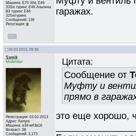
Муфту и вентиль 
Машина: E70 30d, Е46
330xi туринг, Е46 Альпина
гаражах.
В3 туринг, Е46
325xiтуринг.
Сообщений: 136
Репутация:
06.03.2015, 09:39
Sэmik
Цитата:
Moderator
Сообщение от
T
Муфту и венти
прямо в гаражах
это еще хорошо, 
Регистрация: 03.02.2013
Адрес: Калуга
_______________
Машина: е36 м43в18
Возраст: 38
Сообщений: 3,173