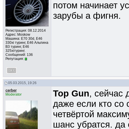
потом начинает ус
зарубы а фигня.
Регистрация: 08.12.2014
Адрес: Moskow
Машина: E70 30d, Е46
330xi туринг, Е46 Альпина
В3 туринг, Е46
325xiтуринг.
Сообщений: 136
Репутация:
05.03.2015, 19:26
cerber
Top Gun
, сейчас 
Moderator
даже если кто со 
четвёртой максим
шанс убратся. да