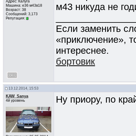
Адрес: Калуга
м43 никуда не год
Машина: е36 м43в18
Возраст: 38
Сообщений: 3,173
_______________
Репутация:
Если заменить сл
«приключение», т
интереснее.
бортовик
13.12.2014, 15:53
KAW_Sanya
Ну приору, по кра
4й уровень