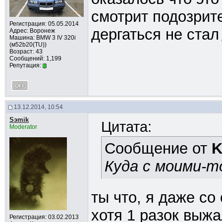
смотрит подозрит
Регистрация: 05.05.2014
дергаться не стал
Адрес: Воронеж
Машина: BMW 3 IV 320i
(м52b20(TU))
Возраст: 43
Сообщений: 1,199
Репутация:
13.12.2014, 10:54
Sэmik
Цитата:
Moderator
Сообщение от
K
Куда с моими-то
ты что, я даже с
хотя 1 разок выжа
Регистрация: 03.02.2013