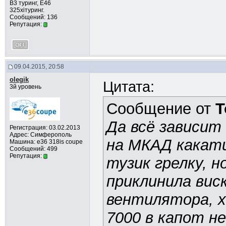
В3 туринг, Е46
325xiтуринг.
Сообщений: 136
Репутация:
09.04.2015, 20:58
olegik
Цитата:
3й уровень
Сообщение от
T
Да всё зависит
Регистрация: 03.02.2013
Адрес: Симферополь
на МКАД какатил
Машина: e36 318is coupe
Сообщений: 499
Репутация:
тузик грелку, н
приклинила вис
вентилятора, х
7000 в капот не