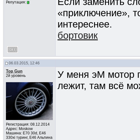
Если заменить сл
Репутация:
«приключение», т
интереснее.
бортовик
06.03.2015, 12:46
Top Gun
У меня эМ мотор 
2й уровень
лежит, там всё мо
Регистрация: 08.12.2014
Адрес: Moskow
Машина: E70 30d, Е46
330xi туринг, Е46 Альпина