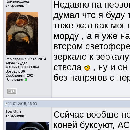
Коньлюдоед
Недавно на первом
2й уровень
думал что я буду 
тоже жал как мог 
морду , а я уже н
втором светофоре
зеркало к зеркалу
Регистрация: 27.05.2014
Адрес: Чудес
ствола
, ну и он
Машина: 320i седан
Возраст: 36
без напрягов с пер
Сообщений: 262
Репутация:
11.01.2015, 16:03
Top Gun
Сейчас вообще не
2й уровень
коней буксуют, АС