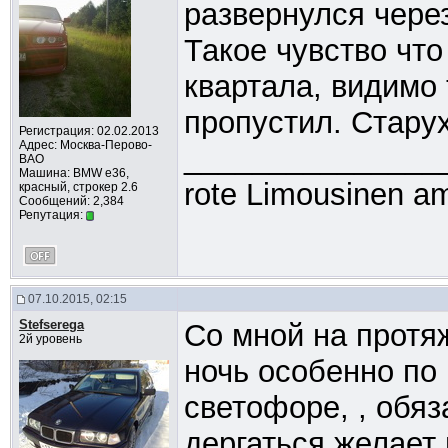
развернулся через
Такое чувство чт
квартала, видимо 
пропустил. Стару
Регистрация: 02.02.2013
Адрес: Москва-Перово-
_______________
ВАО
Машина: BMW e36,
rote Limousinen am
красный, строкер 2.6
Сообщений: 2,384
Репутация:
07.10.2015, 02:15
Stefserega
Со мной на протя
2й уровень
ночь особенно по
светофоре, , обяз
дергаться желает 