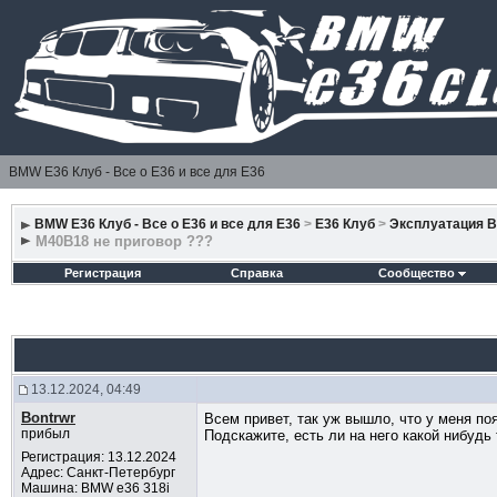
BMW E36 Клуб - Все о Е36 и все для Е36
BMW E36 Клуб - Все о Е36 и все для Е36
>
E36 Клуб
>
Эксплуатация 
M40B18 не приговор ???
Регистрация
Справка
Сообщество
13.12.2024, 04:49
Bontrwr
Всем привет, так уж вышло, что у меня п
прибыл
Подскажите, есть ли на него какой нибудь
Регистрация: 13.12.2024
Адрес: Санкт-Петербург
Машина: BMW e36 318i