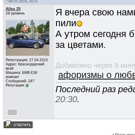
08.03.2016, 20:37
Allex 25
Я вчера свою намы
2й уровень
пили
А утром сегодня б
за цветами.
Регистрация: 27.04.2015
Добавлено через 9 мин
Адрес: Краснодарский
край
афоризмы о люб
Машина: БМВ Е36
компакт
Сообщений: 187
Репутация:
Последний раз реда
20:30
.