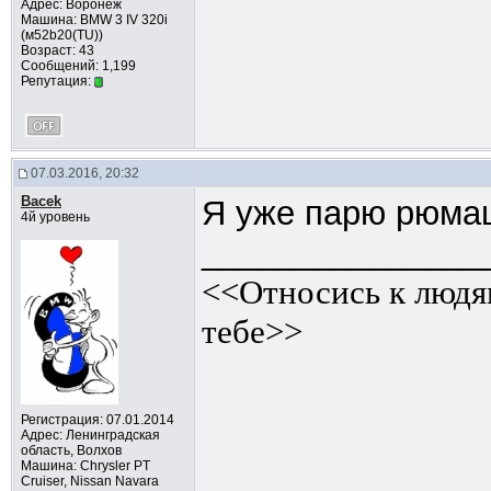
Адрес: Воронеж
Машина: BMW 3 IV 320i
(м52b20(TU))
Возраст: 43
Сообщений: 1,199
Репутация:
07.03.2016, 20:32
Bacek
Я уже парю рюма
4й уровень
_______________
<<Относись к людям
тебе>>
Регистрация: 07.01.2014
Адрес: Ленинградская
область, Волхов
Машина: Chrysler PT
Cruiser, Nissan Navara