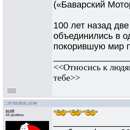
(«Баварский Мото
100 лет назад дв
объединились в о
покорившую мир п
_______________
<<Относись к людям
тебе>>
07.03.2016, 12:08
scott
4й уровень
_______________