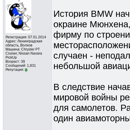
История BMW начи
окраине Мюнхена
фирму по строен
Регистрация: 07.01.2014
Адрес: Ленинградская
месторасположени
область, Волхов
Машина: Chrysler PT
случаен - непода
Cruiser, Nissan Navara
PickUp
Возраст: 39
небольшой авиаци
Сообщений: 1,831
Репутация:
В следствие нача
мировой войны рез
для самолетов. Р
один авиамоторны