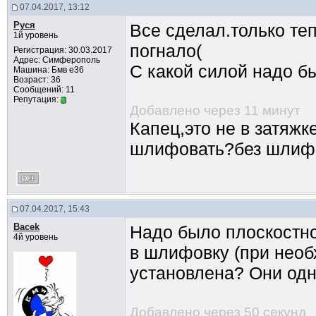
07.04.2017, 13:12
Руся
Все сделал.только те
1й уровень
погнало(
Регистрация: 30.03.2017
Адрес: Симферополь
С какой силой надо бы
Машина: Бмв е36
Возраст: 36
Сообщений: 11
Репутация:
Добавлено через 11 минут
Капец,это не в затяж
шлифовать?без шлифо
07.04.2017, 15:43
Bacek
Надо было плоскостно
4й уровень
в шлифовку (при необ
установлена? Они одн
Добавлено через 50 секунд