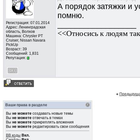
А порядок затяжки и у
помню.
__________________
Регистрация: 07.01.2014
Адрес: Ленинградская
<<Относись к людям так
область, Волхов
Машина: Chrysler PT
Cruiser, Nissan Navara
PickUp
Возраст: 39
Сообщений: 1,831
Репутация:
«
Предыдуща
Ваши права в разделе
Вы
не можете
создавать новые темы
Вы
не можете
отвечать в темах
Вы
не можете
прикреплять вложения
Вы
не можете
редактировать свои сообщения
BB коды
Вкл.
Смайлы
Вкл.