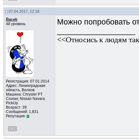
07.04.2017, 12:18
Bacek
Можно попробовать от
4й уровень
__________________
<<Относись к людям так
Регистрация: 07.01.2014
Адрес: Ленинградская
область, Волхов
Машина: Chrysler PT
Cruiser, Nissan Navara
PickUp
Возраст: 39
Сообщений: 1,831
Репутация: