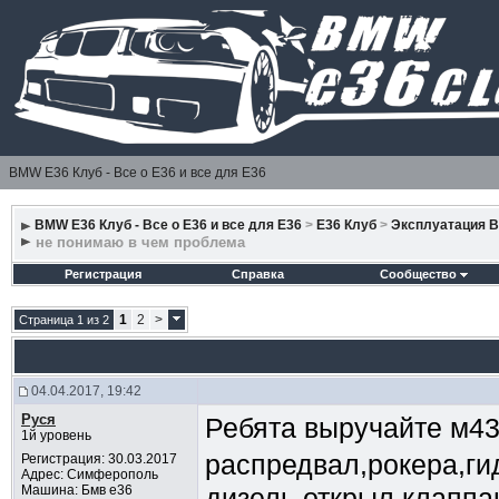
BMW E36 Клуб - Все о Е36 и все для Е36
BMW E36 Клуб - Все о Е36 и все для Е36
>
E36 Клуб
>
Эксплуатация 
не понимаю в чем проблема
Регистрация
Справка
Сообщество
1
2
>
Страница 1 из 2
04.04.2017, 19:42
Руся
Ребята выручайте м43
1й уровень
распредвал,рокера,г
Регистрация: 30.03.2017
Адрес: Симферополь
Машина: Бмв е36
дизель,открыл клаппа