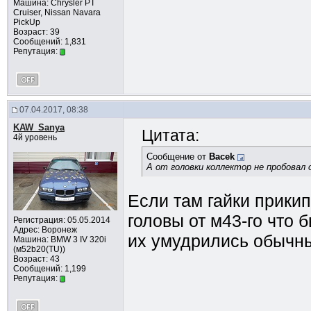
Машина: Chrysler PT
Cruiser, Nissan Navara
PickUp
Возраст: 39
Сообщений: 1,831
Репутация:
07.04.2017, 08:38
KAW_Sanya
Цитата:
4й уровень
Сообщение от
Bacek
А от головки коллектор не пробова
Если там гайки прикип
головы от м43-го что б
Регистрация: 05.05.2014
Адрес: Воронеж
их умудрились обычны
Машина: BMW 3 IV 320i
(м52b20(TU))
Возраст: 43
Сообщений: 1,199
Репутация: