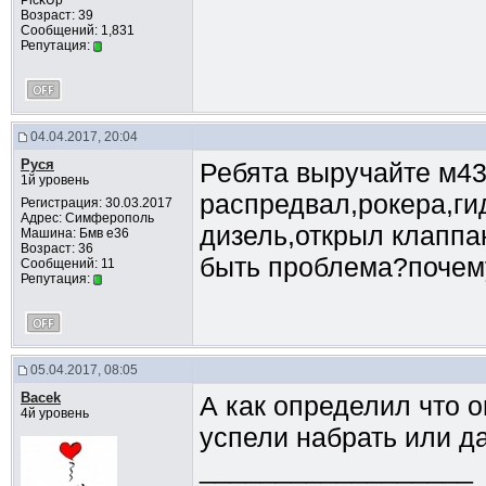
PickUp
Возраст: 39
Сообщений: 1,831
Репутация:
04.04.2017, 20:04
Руся
Ребята выручайте м43
1й уровень
распредвал,рокера,гид
Регистрация: 30.03.2017
Адрес: Симферополь
дизель,открыл клаппа
Машина: Бмв е36
Возраст: 36
быть проблема?почем
Сообщений: 11
Репутация:
05.04.2017, 08:05
Bacek
А как определил что 
4й уровень
успели набрать или д
__________________