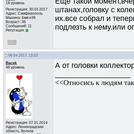
Еще такой момент,вче
1й уровень
штанах,головку с кол
Регистрация: 30.03.2017
Адрес: Симферополь
их.все собрал и тепер
Машина: Бмв е36
Возраст: 36
подлезть к нему.или о
Сообщений: 11
Репутация:
06.04.2017, 15:52
Bacek
А от головки коллекто
4й уровень
__________________
<<Относись к людям так
Регистрация: 07.01.2014
Адрес: Ленинградская
область, Волхов