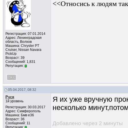
<<Относись к людям так
Регистрация: 07.01.2014
Адрес: Ленинградская
область, Волхов
Машина: Chrysler PT
Cruiser, Nissan Navara
PickUp
Возраст: 39
Сообщений: 1,831
Репутация:
05.04.2017, 08:32
Руся
Я их уже вручную прок
1й уровень
несколько минут,пото
Регистрация: 30.03.2017
Адрес: Симферополь
Машина: Бмв е36
Возраст: 36
Добавлено через 2 минуты
Сообщений: 11
Репутация: