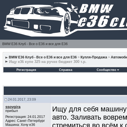
BMW E36 Клуб - Все о Е36 и все для Е36
BMW E36 Клуб - Все о Е36 и все для Е36
>
Купля-Продажа
>
Автомоб
Ищу е36 купе 325 на ручке бюджет 300 т.р.
Регистрация
Справка
Сообщество
24.01.2017, 23:09
ssovgira
Ищу для себя машину -
прибыл
авто. Заливать воврем
Регистрация: 24.01.2017
Адрес: Санкт-Петербург
стремиться во всём к 
Машина: Хочу e36