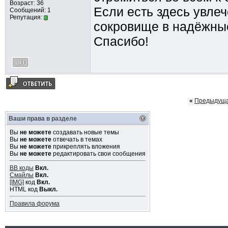
Возраст: 36
Если есть здесь увлеч
Сообщений: 1
Репутация:
сокровище в надёжные 
Спасибо!
«
Предыдуща
Ваши права в разделе
Вы
не можете
создавать новые темы
Вы
не можете
отвечать в темах
Вы
не можете
прикреплять вложения
Вы
не можете
редактировать свои сообщения
BB коды
Вкл.
Смайлы
Вкл.
[IMG]
код
Вкл.
HTML код
Выкл.
Правила форума