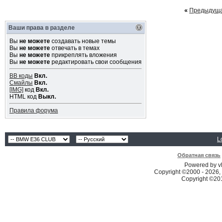
«
Предыдуща
Ваши права в разделе
Вы
не можете
создавать новые темы
Вы
не можете
отвечать в темах
Вы
не можете
прикреплять вложения
Вы
не можете
редактировать свои сообщения
BB коды
Вкл.
Смайлы
Вкл.
[IMG]
код
Вкл.
HTML код
Выкл.
Правила форума
L
Обратная связь
Powered by vB
Copyright ©2000 - 2026, 
Copyright ©2