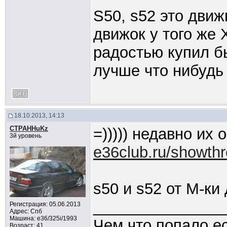
S50, s52 это движ
движок у того же
радостью купил бы
лучше что нибудь 
18.10.2013, 14:13
CTPAHHuKz
=))))) недавно их
3й уровень
e36club.ru/showt
s50 и s52 от М-ки
_______________
Регистрация: 05.06.2013
Адрес: Спб
Машина: e36/325i/1993
Чем что попало ес
Возраст: 41