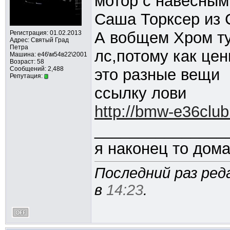
мотор с навесным
Саша Торксер из 
А вобщем Хром тут
Регистрация: 01.02.2013
Адрес: Cвятый Град
Петра
лс,потому как це
Машина: е46\м54в22\2001
Возраст: 58
Сообщений: 2,488
это разные вещи
Репутация:
ссылку лови
http://bmw-e36clu
_______________
я наконец то дом
Последний раз ред
в
14:23
.