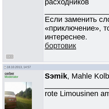
расходников
_______________
Если заменить сл
«приключение», т
интереснее.
бортовик
18.10.2013, 14:57
cerber
Sэmik
, Mahle Kol
Moderator
_______________
rote Limousinen am