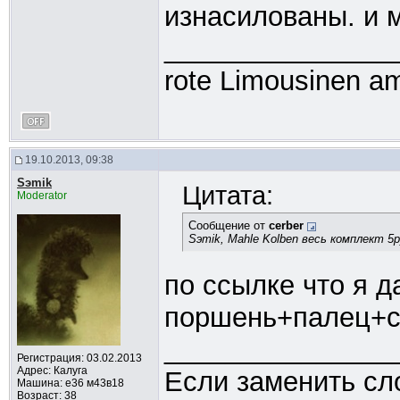
изнасилованы. и 
_______________
rote Limousinen am
19.10.2013, 09:38
Sэmik
Цитата:
Moderator
Сообщение от
cerber
Sэmik, Mahle Kolben весь комплект 5р
по ссылке что я д
поршень+палец+
_______________
Регистрация: 03.02.2013
Адрес: Калуга
Если заменить сл
Машина: е36 м43в18
Возраст: 38