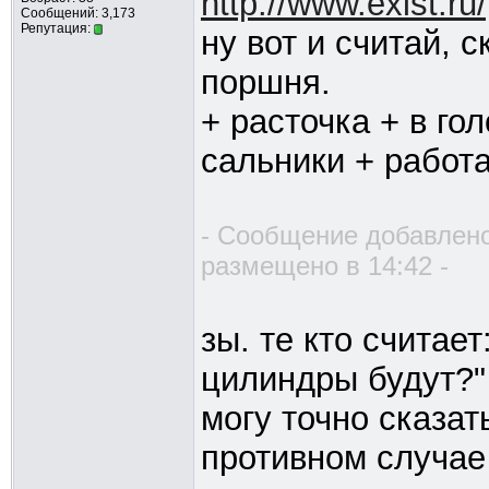
http://www.exist.
Сообщений: 3,173
Репутация:
ну вот и считай, 
поршня.
+ расточка + в го
сальники + работа..
- Сообщение добавлено
размещено в 14:42 -
зы. те кто считае
цилиндры будут?" 
могу точно сказат
противном случае 