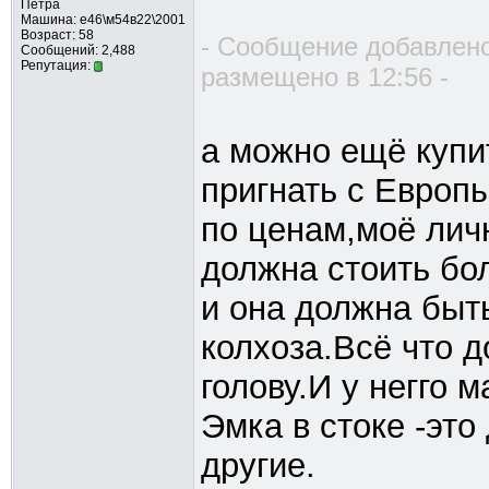
Петра
Машина: е46\м54в22\2001
Возраст: 58
- Сообщение добавлено
Сообщений: 2,488
Репутация:
размещено в 12:56 -
а можно ещё купит
пригнать с Европы
по ценам,моё лич
должна стоить бол
и она должна быт
колхоза.Всё что д
голову.И у негго 
Эмка в стоке -это
другие.