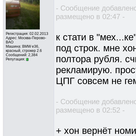
- Сообщение добавлено
размещено в 02:47 -
Регистрация: 02.02.2013
к стати в "мех...
Адрес: Москва-Перово-
ВАО
под строк. мне хо
Машина: BMW e36,
красный, строкер 2.6
Сообщений: 2,384
полтора рубля. сч
Репутация:
рекламирую. прос
ЦПГ совсем не гем
- Сообщение добавлено
размещено в 02:52 -
+ хон вернёт ном