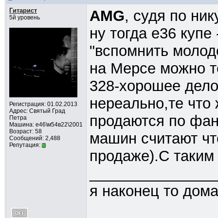
Гитарист
AMG
, cудя по ни
5й уровень
ну тогда е36 купе
"вспомнить молод
на Мерсе можно то
328-хорошее дело
нереально,те что
Регистрация: 01.02.2013
Адрес: Cвятый Град
продаются по фан
Петра
Машина: е46\м54в22\2001
Возраст: 58
машин считают чт
Сообщений: 2,488
Репутация:
продаже).С таким
_______________
я наконец то дом