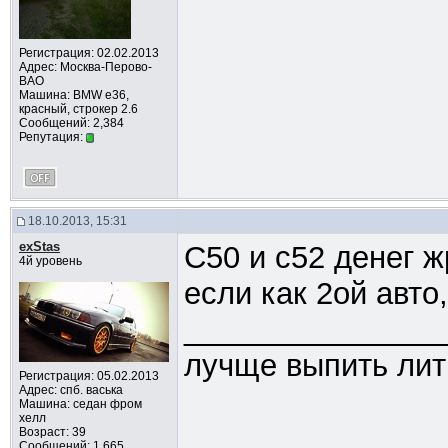
Регистрация: 02.02.2013
Адрес: Москва-Перово-
ВАО
Машина: BMW e36,
красный, строкер 2.6
Сообщений: 2,384
Репутация:
18.10.2013, 15:31
exStas
С50 и с52 денег ж
4й уровень
если как 2ой авто
_______________
лучще выпить лит
Регистрация: 05.02.2013
Адрес: спб. васька
Машина: седан фром
хелл
Возраст: 39
Сообщений: 1,665