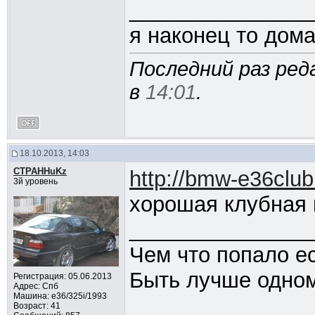
_______________
я наконец то дом
Последний раз ред
в
14:01
.
18.10.2013, 14:03
CTPAHHuKz
http://bmw-e36clu
3й уровень
хорошая клубная 
_______________
Чем что попало ес
Быть лучше одном
Регистрация: 05.06.2013
Адрес: Спб
Машина: e36/325i/1993
Возраст: 41