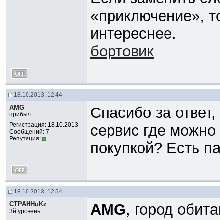
«приключение», т
интереснее.
бортовик
18.10.2013, 12:44
AMG
Спасибо за ответ,
прибыл
Регистрация: 18.10.2013
сервис где можно
Сообщений: 7
Репутация:
покупкой? Есть па
18.10.2013, 12:54
CTPAHHuKz
AMG
, город обита
3й уровень