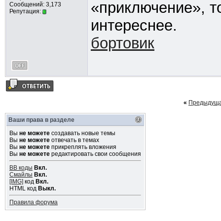
«приключение», т
Сообщений: 3,173
Репутация:
интереснее.
бортовик
«
Предыдуща
Ваши права в разделе
Вы
не можете
создавать новые темы
Вы
не можете
отвечать в темах
Вы
не можете
прикреплять вложения
Вы
не можете
редактировать свои сообщения
BB коды
Вкл.
Смайлы
Вкл.
[IMG]
код
Вкл.
HTML код
Выкл.
Правила форума