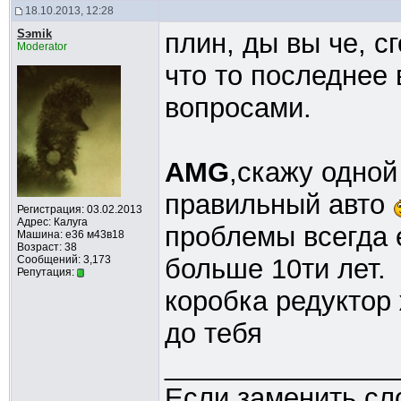
18.10.2013, 12:28
Sэmik
плин, ды вы че, с
Moderator
что то последнее
вопросами.
AMG
,скажу одной
правильный авто
Регистрация: 03.02.2013
Адрес: Калуга
проблемы всегда е
Машина: е36 м43в18
Возраст: 38
Сообщений: 3,173
больше 10ти лет.
Репутация:
коробка редуктор 
до тебя
_______________
Если заменить сл