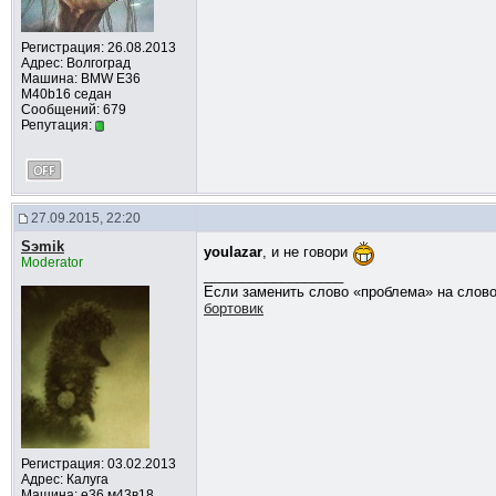
Регистрация: 26.08.2013
Адрес: Волгоград
Машина: BMW Е36
M40b16 седан
Сообщений: 679
Репутация:
27.09.2015, 22:20
Sэmik
youlazar
, и не говори
Moderator
__________________
Если заменить слово «проблема» на слово
бортовик
Регистрация: 03.02.2013
Адрес: Калуга
Машина: е36 м43в18