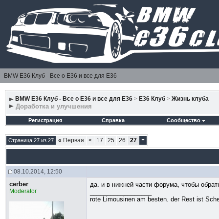
BMW E36 Клуб - Все о Е36 и все для Е36
BMW E36 Клуб - Все о Е36 и все для Е36
>
E36 Клуб
>
Жизнь клуба
Доработка и улучшения
Регистрация
Справка
Сообщество
«
Первая
<
17
25
26
27
Страница 27 из 27
08.10.2014, 12:50
cerber
да. и в нижней части форума, чтобы обрат
Moderator
__________________
rote Limousinen am besten. der Rest ist Sche