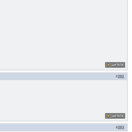
#
202
#
203