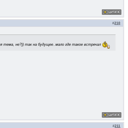
#
210
я тема, не?)) так на будущее..мало где такое встречал
#
211