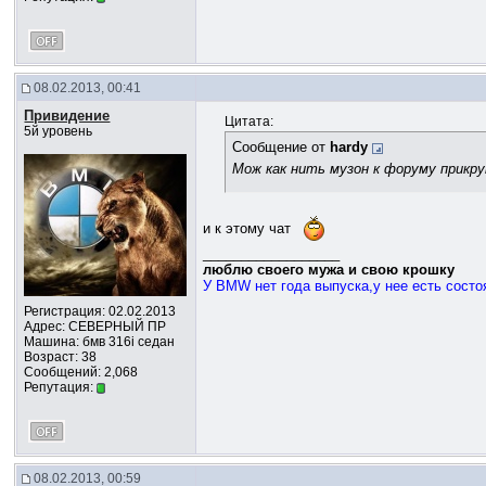
08.02.2013, 00:41
Привидение
Цитата:
5й уровень
Сообщение от
hardy
Мож как нить музон к форуму прикру
и к этому чат
__________________
люблю своего мужа и свою крошку
У BMW нет года выпуска,у нее есть состоя
Регистрация: 02.02.2013
Адрес: СЕВЕРНЫЙ ПР
Машина: бмв 316i седан
Возраст: 38
Сообщений: 2,068
Репутация:
08.02.2013, 00:59