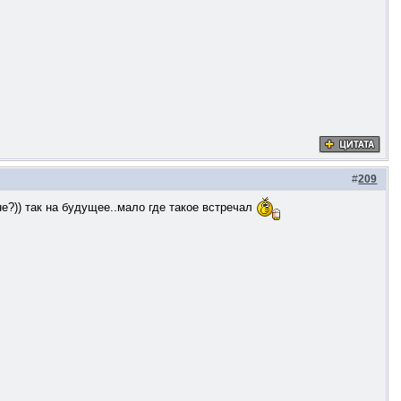
#
209
е?)) так на будущее..мало где такое встречал