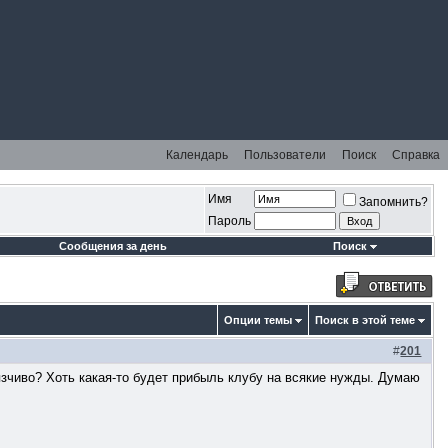
Календарь
Пользователи
Поиск
Справка
Имя
Запомнить?
Пароль
Сообщения за день
Поиск
Опции темы
Поиск в этой теме
#
201
язчиво? Хоть какая-то будет прибыль клубу на всякие нужды. Думаю