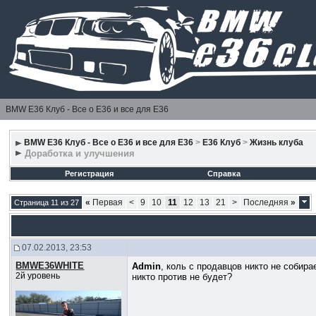
BMW E36 Клуб - Все о Е36 и все для Е36
BMW E36 Клуб - Все о Е36 и все для Е36
>
E36 Клуб
>
Жизнь клуба
Доработка и улучшения
Регистрация
Справка
«
Первая
<
9
10
11
12
13
21
>
Последняя
»
Страница 11 из 27
07.02.2013, 23:53
BMWE36WHITE
Admin
, коль с продавцов никто не собир
2й уровень
никто против не будет?