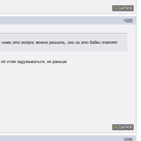
#
205
с ними это вопрос можно решить, они за это бабки платят
т об этом задумываться, не раньше
#
206