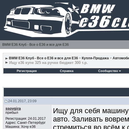
BMW E36 Клуб - Все о Е36 и все для Е36
BMW E36 Клуб - Все о Е36 и все для Е36
>
Купля-Продажа
>
Автомоб
Ищу е36 купе 325 на ручке бюджет 300 т.р.
Регистрация
Справка
Сообщество
24.01.2017, 23:09
ssovgira
Ищу для себя машину -
прибыл
авто. Заливать воврем
Регистрация: 24.01.2017
Адрес: Санкт-Петербург
стремиться во всём к 
Машина: Хочу e36