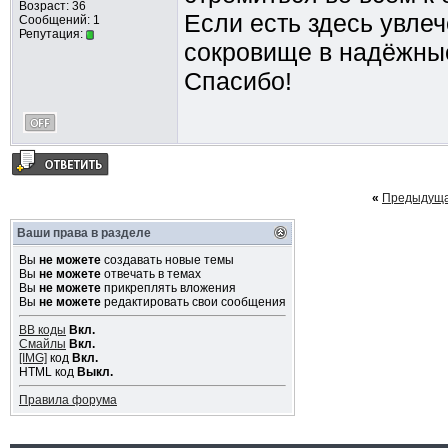
Возраст: 36
Если есть здесь увлеч
Сообщений: 1
Репутация:
сокровище в надёжные 
Спасибо!
«
Предыдуща
Ваши права в разделе
Вы
не можете
создавать новые темы
Вы
не можете
отвечать в темах
Вы
не можете
прикреплять вложения
Вы
не можете
редактировать свои сообщения
BB коды
Вкл.
Смайлы
Вкл.
[IMG]
код
Вкл.
HTML код
Выкл.
Правила форума