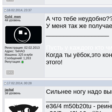
16.02.2014, 23:37
Gold_men
А что тебе неудобно?
4й уровень
У меня так же получае
__________________
Пусть у каждого кто чи
Регистрация: 02.02.2013
Адрес: ТиНАО
Когда ты уёбок,это ко
Машина: 325 в кубе
Сообщений: 1,263
этого!
Репутация:
17.02.2014, 00:28
jackal
Сильнее ногу надо в
3й уровень
__________________
e36/4 m50b20tu - реи