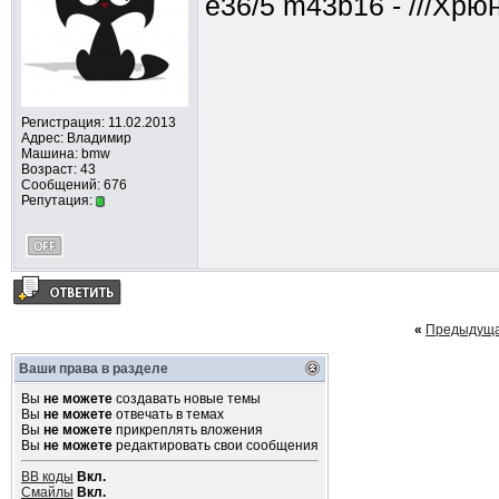
e36/5 m43b16 - ///Хрю
Регистрация: 11.02.2013
Адрес: Владимир
Машина: bmw
Возраст: 43
Сообщений: 676
Репутация:
«
Предыдуща
Ваши права в разделе
Вы
не можете
создавать новые темы
Вы
не можете
отвечать в темах
Вы
не можете
прикреплять вложения
Вы
не можете
редактировать свои сообщения
BB коды
Вкл.
Смайлы
Вкл.