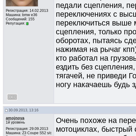
педали сцепления, пе
Регистрация: 14.02.2013
переключениях с высш
Машина: bmw e36
Сообщений: 155
переключиться выше 
Репутация:
сцепления, только пр
оборотах, пытаясь сд
нажимая на рычаг кпп
кто работал на грузов
ездить без сцепления
тягачей, не приведи Г
ногу накачаешь будь 
30.09.2013, 13:16
amojnoya
Очень похоже на пере
1й уровень
мотоциклах, быстрый с
Регистрация: 29.09.2013
Машина: Z3 Coupe S52 s/c