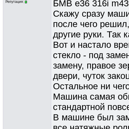
БМВ е36 316i m43b
Репутация:
Скажу сразу маши
после чего решил,
другие руки. Так 
Вот и настало вр
стекло - под заме
замену, правое зе
двери, чуток зако
Остальное ни чег
Машина самая обы
стандартной повс
В машине был зам
все натяжные рол