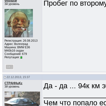
youlazar
Пробег по второму
3й уровень
Регистрация: 26.08.2013
Адрес: Волгоград
Машина: BMW Е36
M40b16 седан
Сообщений: 679
Репутация:
22.12.2013, 15:37
CTPAHHuKz
Да - да ... 94к км
3й уровень
_______________
Чем что попало ес