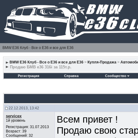
BMW E36 Клуб - Все о Е36 и все для Е36
BMW E36 Клуб - Все о Е36 и все для Е36
>
Купля-Продажа
>
Автомоб
Продаю БМВ е36 316i за 115т.р.
Регистрация
Справка
Сообщество
22.12.2013, 13:42
servicex
Всем привет !
1й уровень
Регистрация: 31.07.2013
Продаю свою стар
Возраст: 39
Сообщений: 32