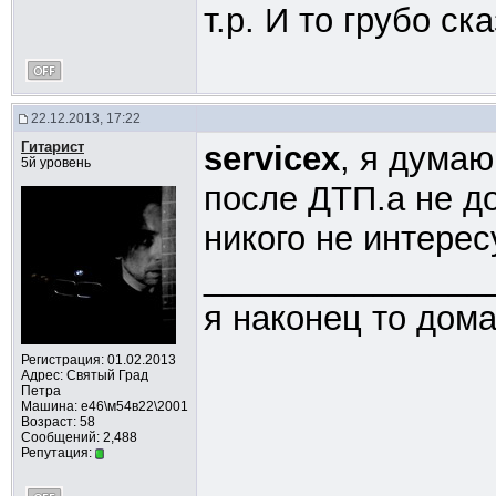
т.р. И то грубо ск
22.12.2013, 17:22
Гитарист
servicex
, я думаю
5й уровень
после ДТП.а не до
никого не интере
_______________
я наконец то дом
Регистрация: 01.02.2013
Адрес: Cвятый Град
Петра
Машина: е46\м54в22\2001
Возраст: 58
Сообщений: 2,488
Репутация: