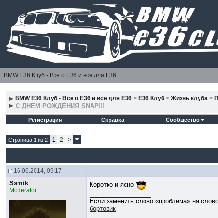
BMW E36 Клуб - Все о Е36 и все для Е36
BMW E36 Клуб - Все о Е36 и все для Е36
>
E36 Клуб
>
Жизнь клуба
>
П
С ДНЕМ РОЖДЕНИЯ SNAP!!!
Регистрация
Справка
Сообщество
1
2
>
Страница 1 из 2
16.06.2014, 09:17
Sэmik
Коротко и ясно
Moderator
__________________
Если заменить слово «проблема» на слово
бортовик