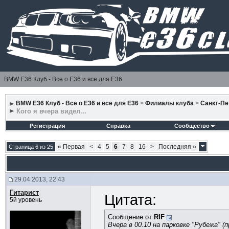
BMW E36 Клуб - Все о Е36 и все для Е36
BMW E36 Клуб - Все о Е36 и все для Е36
>
Филиалы клуба
>
Санкт-Пе
Кого я вчера видел...
Регистрация
Справка
Сообщество
«
Первая
<
4
5
6
7
8
16
>
Последняя
»
Страница 6 из 25
29.04.2013, 22:43
Гитарист
Цитата:
5й уровень
Сообщение от
RIF
Вчера в 00.10 на парковке "Рубежа" (