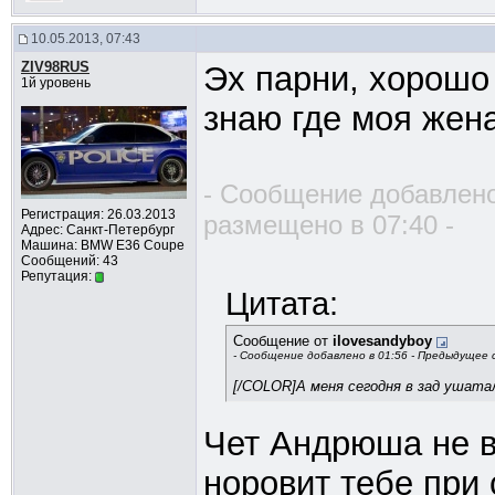
10.05.2013, 07:43
ZIV98RUS
Эх парни, хорошо 
1й уровень
знаю где моя жен
- Сообщение добавлено
Регистрация: 26.03.2013
размещено в 07:40 -
Адрес: Санкт-Петербург
Машина: BMW E36 Coupe
Сообщений: 43
Репутация:
Цитата:
Сообщение от
ilovesandyboy
- Сообщение добавлено в 01:56 - Предыдущее 
[/COLOR]А меня сегодня в зад ушатал ше
Чет Андрюша не в
норовит тебе при 