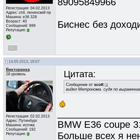
89095849966
Регистрация: 04.02.2013
Адрес: спб. ленинский пр
Машина: е36 328
Возраст: 40
Биснес без доходи
Сообщений: 999
Репутация:
14.05.2013, 19:07
Викторинка
Цитата:
2й уровень
Сообщение от
scott
видел Метронома. судя по выражению
_______________
Регистрация: 02.02.2013
Адрес: Путинбург
BMW E36 coupe 318
Машина: исочка
Сообщений: 192
Больше всех я нен
Репутация: