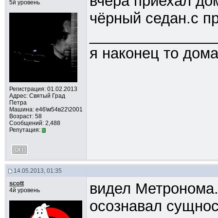
вчера приехал дом
5й уровень
чёрный седан.с пр
_______________
я наконец то дом
Регистрация: 01.02.2013
Адрес: Cвятый Град
Петра
Машина: е46\м54в22\2001
Возраст: 58
Сообщений: 2,488
Репутация:
14.05.2013, 01:35
scott
видел Метронома.
4й уровень
осознавал сущнос