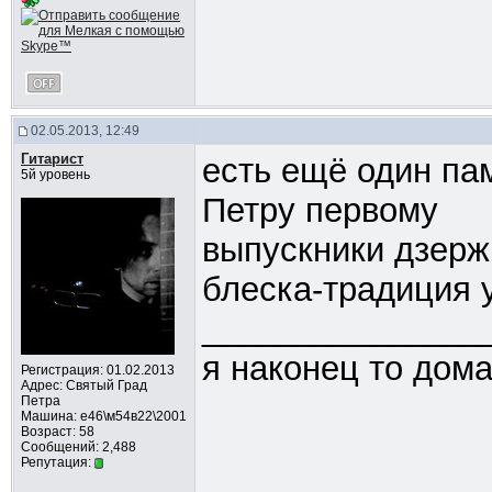
02.05.2013, 12:49
Гитарист
есть ещё один па
5й уровень
Петру первому
выпускники дзерж
блеска-традиция у
_______________
я наконец то дом
Регистрация: 01.02.2013
Адрес: Cвятый Град
Петра
Машина: е46\м54в22\2001
Возраст: 58
Сообщений: 2,488
Репутация: