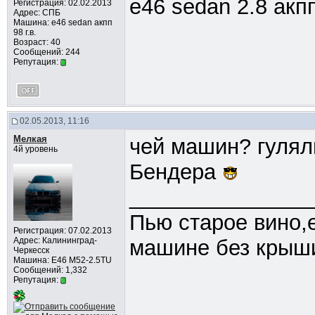
e46 sedan 2.8 акпп
Регистрация: 02.02.2013
Адрес: СПБ
Машина: е46 sedan акпп
98 г.в.
Возраст: 40
Сообщений: 244
Репутация:
02.05.2013, 11:16
Мелкая
чей машин? гулял
4й уровень
Бендера
_______________
Пью старое вино,
Регистрация: 07.02.2013
Адрес: Калининград-
машине без крыши
Черкесск
Машина: Е46 М52-2.5TU
Сообщений: 1,332
Репутация: