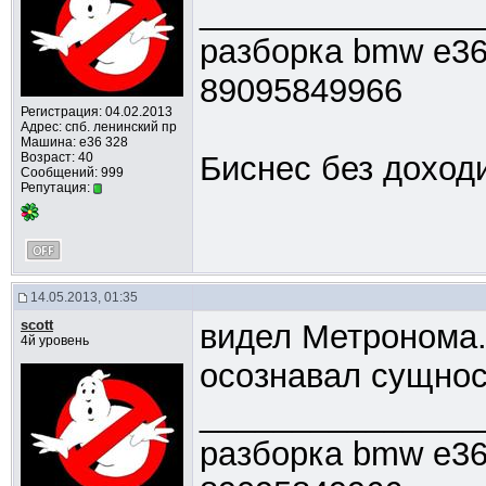
_______________
разборка bmw e36
89095849966
Регистрация: 04.02.2013
Адрес: спб. ленинский пр
Машина: е36 328
Возраст: 40
Биснес без доходи
Сообщений: 999
Репутация:
14.05.2013, 01:35
scott
видел Метронома.
4й уровень
осознавал сущнос
_______________
разборка bmw e36