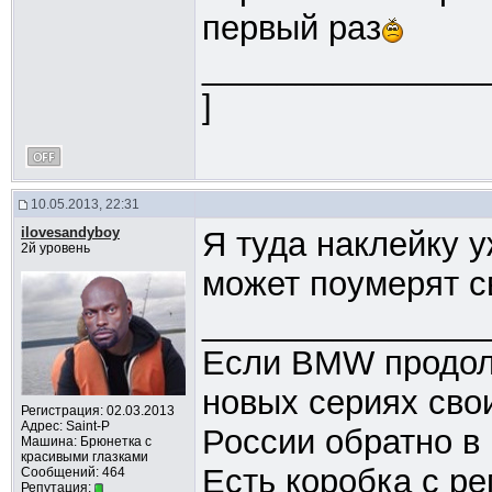
первый раз
_______________
]
10.05.2013, 22:31
ilovesandyboy
Я туда наклейку у
2й уровень
может поумерят с
_______________
Если BMW продолж
новых сериях свои
Регистрация: 02.03.2013
Адрес: Saint-P
России обратно в
Машина: Брюнетка с
красивыми глазками
Есть коробка с ре
Сообщений: 464
Репутация: