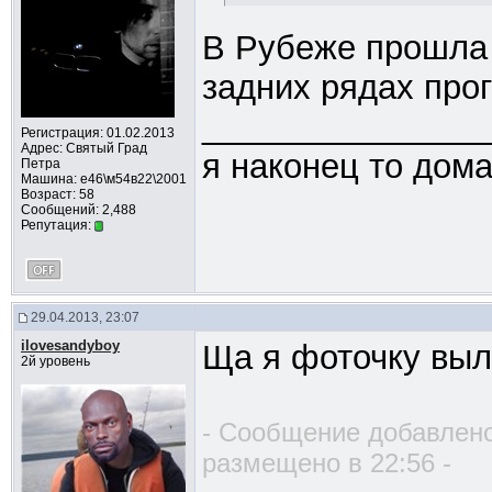
В Рубеже прошла 
задних рядах про
_______________
Регистрация: 01.02.2013
Адрес: Cвятый Град
я наконец то дом
Петра
Машина: е46\м54в22\2001
Возраст: 58
Сообщений: 2,488
Репутация:
29.04.2013, 23:07
ilovesandyboy
Ща я фоточку выл
2й уровень
- Сообщение добавлено
размещено в 22:56 -