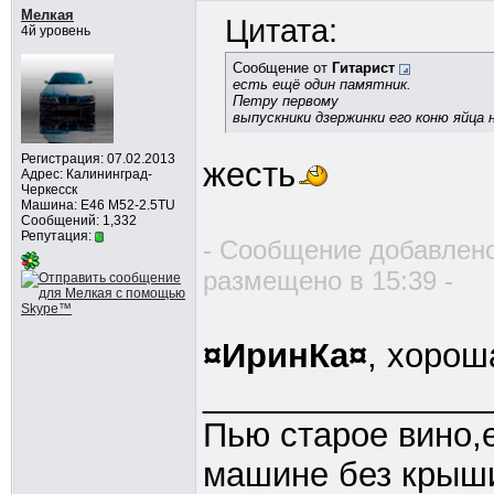
Мелкая
Цитата:
4й уровень
Сообщение от
Гитарист
есть ещё один памятник.
Петру первому
выпускники дзержинки его коню яйца
Регистрация: 07.02.2013
жесть
Адрес: Калининград-
Черкесск
Машина: Е46 М52-2.5TU
Сообщений: 1,332
Репутация:
- Сообщение добавлено
размещено в 15:39 -
¤ИринКа¤
, хоро
_______________
Пью старое вино,
машине без крыши