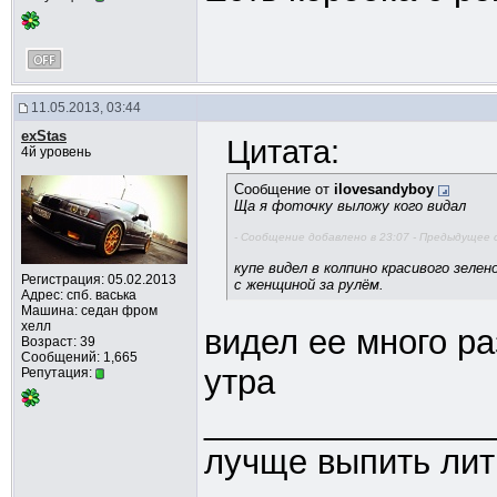
11.05.2013, 03:44
exStas
Цитата:
4й уровень
Сообщение от
ilovesandyboy
Ща я фоточку выложу кого видал
- Сообщение добавлено в 23:07 - Предыдущее 
купе видел в колпино красивого зелен
Регистрация: 05.02.2013
с женщиной за рулём.
Адрес: спб. васька
Машина: седан фром
хелл
видел ее много ра
Возраст: 39
Сообщений: 1,665
утра
Репутация:
_______________
лучще выпить лит