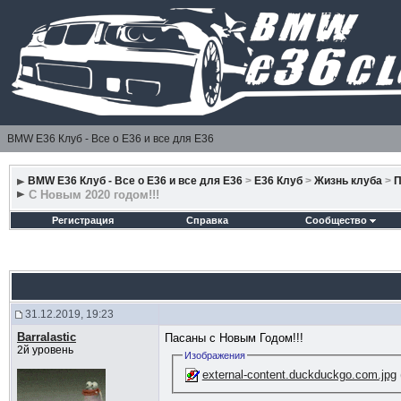
BMW E36 Клуб - Все о Е36 и все для Е36
BMW E36 Клуб - Все о Е36 и все для Е36
>
E36 Клуб
>
Жизнь клуба
>
П
С Новым 2020 годом!!!
Регистрация
Справка
Сообщество
31.12.2019, 19:23
Barralastic
Пасаны с Новым Годом!!!
2й уровень
Изображения
external-content.duckduckgo.com.jpg