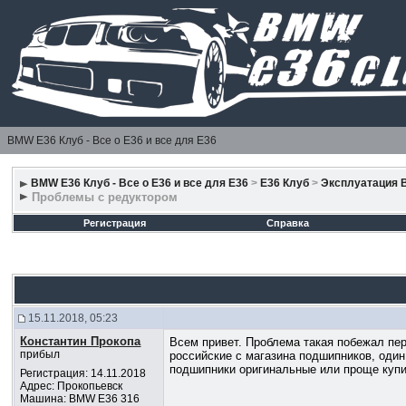
BMW E36 Клуб - Все о Е36 и все для Е36
BMW E36 Клуб - Все о Е36 и все для Е36
>
E36 Клуб
>
Эксплуатация 
Проблемы с редуктором
Регистрация
Справка
15.11.2018, 05:23
Константин Прокопа
Всем привет. Проблема такая побежал пе
прибыл
российские с магазина подшипников, один
подшипники оригинальные или проще купит
Регистрация: 14.11.2018
Адрес: Прокопьевск
Машина: BMW Е36 316