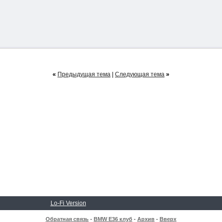
«
Предыдущая тема
|
Следующая тема
»
Lo-Fi Version
Обратная связь
-
BMW E36 клуб
-
Архив
-
Вверх