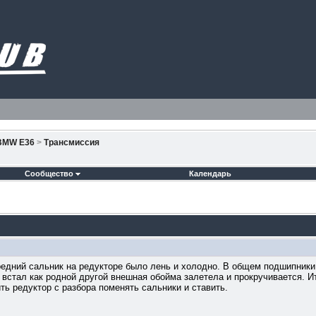
BMW E36
>
Трансмиссия
Сообщество
Календарь
редний сальник на редукторе было лень и холодно. В общем подшипники
 встал как родной другой внешная обойма залетела и прокручивается. Ит
ь редуктор с разбора поменять сальники и ставить.