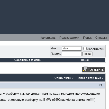
Календарь
Пользователи
Поиск
Справка
Имя
Запомнить?
Пароль
Сообщения за день
Поиск
Опции темы
Поиск в этой теме
#
1
ну разборку так как деться нам не куда мы едем где сумашедшие
 знаете хорошую разборку на BMW e36!Спасибо за внимание!!!![