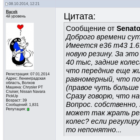
08.10.2014, 12:21
Bacek
Цитата:
4й уровень
Сообщение от
Senato
Доброго времени сут
Имеется е36 m43 1.6
новую резину. За эт
40 тыс, задние колес
что передние еще жи
Регистрация: 07.01.2014
равномерный, что по 
Адрес: Ленинградская
область, Волхов
(правое чуть больше
Машина: Chrysler PT
Cruiser, Nissan Navara
Сразу говорю, что н
PickUp
Возраст: 39
Вопрос. собственно,
Сообщений: 1,831
Репутация:
может так жрать рез
колес? если регулиру
то непонятно...