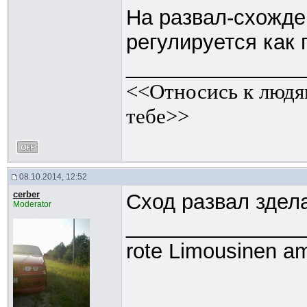
На развал-схожде
регулируется как 
_______________
<<Относись к людям
тебе>>
08.10.2014, 12:52
cerber
Сход развал здела
Moderator
_______________
rote Limousinen am