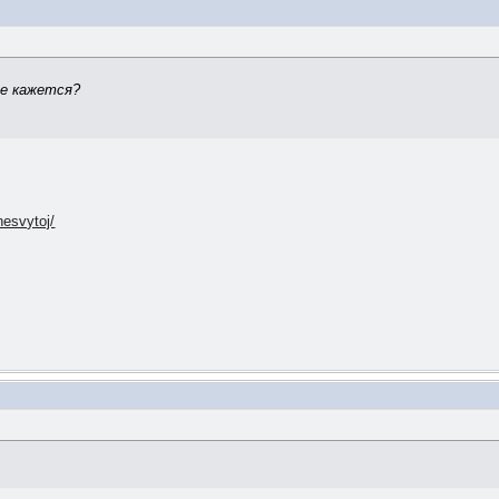
не кажется?
nesvytoj/