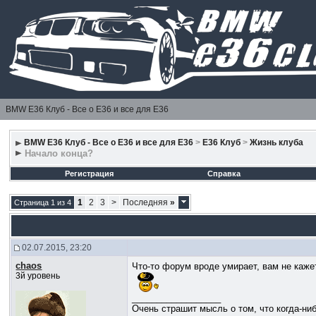
BMW E36 Клуб - Все о Е36 и все для Е36
BMW E36 Клуб - Все о Е36 и все для Е36
>
E36 Клуб
>
Жизнь клуба
Начало конца?
Регистрация
Справка
1
2
3
>
Последняя
»
Страница 1 из 4
02.07.2015, 23:20
chaos
Что-то форум вроде умирает, вам не каже
3й уровень
__________________
Очень страшит мысль о том, что когда-ни