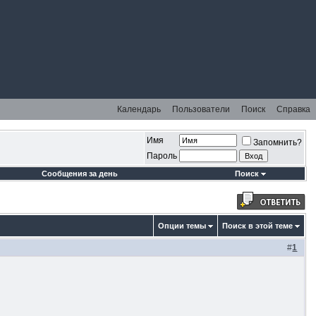
Календарь
Пользователи
Поиск
Справка
Имя
Запомнить?
Пароль
Сообщения за день
Поиск
Опции темы
Поиск в этой теме
#
1