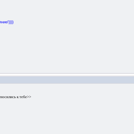
ние!))))
тносились к тебе>>