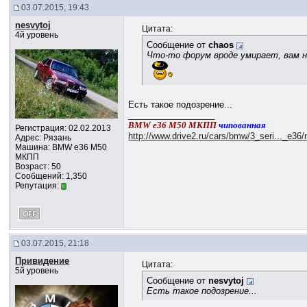
03.07.2015, 19:43
nesvytoj
Цитата:
4й уровень
Сообщение от
chaos
Что-то форум вроде умирает, вам 
Есть такое подозрение...
__________________
BMW e36 M50 МКПП
чипованная
Регистрация: 02.02.2013
http://www.drive2.ru/cars/bmw/3_seri..._e36/
Адрес: Рязань
Машина: BMW e36 M50
МКПП
Возраст: 50
Сообщений: 1,350
Репутация:
03.07.2015, 21:18
Привидение
Цитата:
5й уровень
Сообщение от
nesvytoj
Есть такое подозрение...