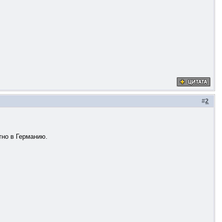
#
2
тно в Германию.