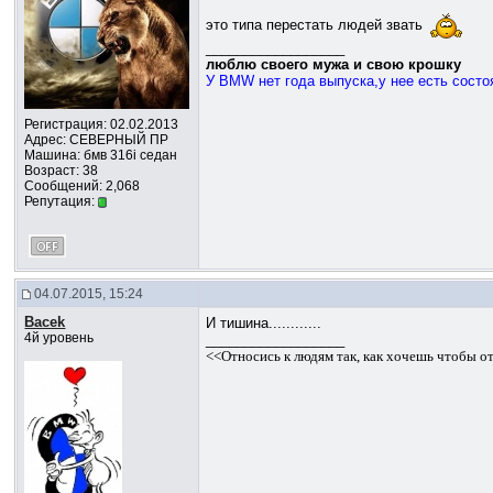
это типа перестать людей звать
__________________
люблю своего мужа и свою крошку
У BMW нет года выпуска,у нее есть состоя
Регистрация: 02.02.2013
Адрес: СЕВЕРНЫЙ ПР
Машина: бмв 316i седан
Возраст: 38
Сообщений: 2,068
Репутация:
04.07.2015, 15:24
Bacek
И тишина............
4й уровень
__________________
<<Относись к людям так, как хочешь чтобы о