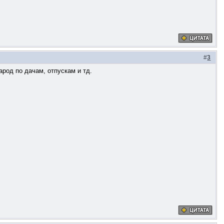
#
3
арод по дачам, отпускам и тд.