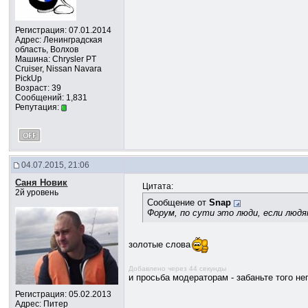
Регистрация: 07.01.2014
Адрес: Ленинградская
область, Волхов
Машина: Chrysler PT
Cruiser, Nissan Navara
PickUp
Возраст: 39
Сообщений: 1,831
Репутация:
04.07.2015, 21:06
Саня Новик
Цитата:
2й уровень
Сообщение от
Snap
Форум, по сути это люди, если людя
золотые слова
Добавлено через 44 секунды
и просьба модераторам - забаньте того нег
Регистрация: 05.02.2013
Адрес: Питер