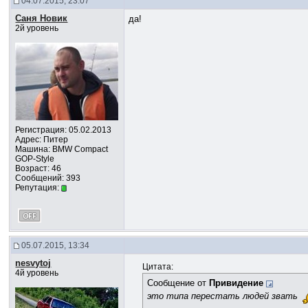
04.07.2015, 23:07
Саня Новик
да!
2й уровень
Регистрация: 05.02.2013
Адрес: Питер
Машина: BMW Compact
GOP-Style
Возраст: 46
Сообщений: 393
Репутация:
05.07.2015, 13:34
nesvytoj
Цитата:
4й уровень
Сообщение от
Привидение
это типа перестать людей звать