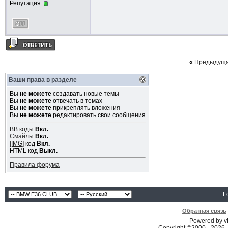
Репутация:
«
Предыдуща
Ваши права в разделе
Вы
не можете
создавать новые темы
Вы
не можете
отвечать в темах
Вы
не можете
прикреплять вложения
Вы
не можете
редактировать свои сообщения
BB коды
Вкл.
Смайлы
Вкл.
[IMG]
код
Вкл.
HTML код
Выкл.
Правила форума
L
Обратная связь
Powered by vB