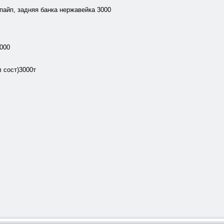
пайп, задняя банка нержавейка 3000
2000
л сост)3000т