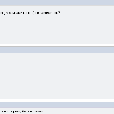
между замками капота) не завалялось?
стые штырьки, белые фишки)