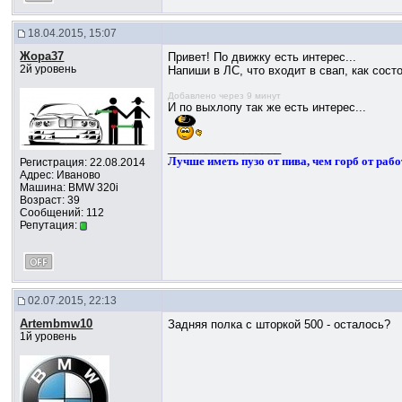
18.04.2015, 15:07
Жора37
Привет! По движку есть интерес...
2й уровень
Напиши в ЛС, что входит в свап, как сост
Добавлено через 9 минут
И по выхлопу так же есть интерес...
__________________
Лучше иметь пузо от пива, чем горб от рабо
Регистрация: 22.08.2014
Адрес: Иваново
Машина: BMW 320i
Возраст: 39
Сообщений: 112
Репутация:
02.07.2015, 22:13
Artembmw10
Задняя полка с шторкой 500 - осталось?
1й уровень