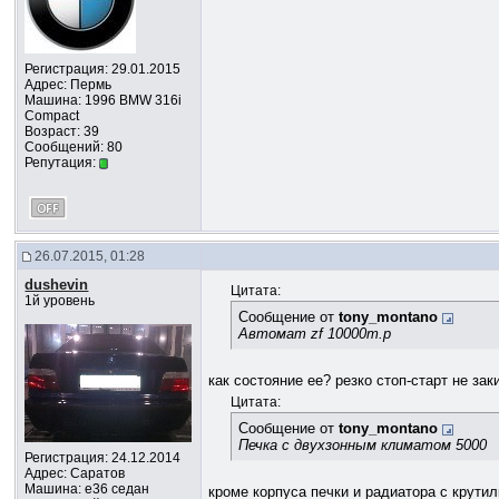
Регистрация: 29.01.2015
Адрес: Пермь
Машина: 1996 BMW 316i
Compact
Возраст: 39
Сообщений: 80
Репутация:
26.07.2015, 01:28
dushevin
Цитата:
1й уровень
Сообщение от
tony_montano
Автомат zf 10000т.р
как состояние ее? резко стоп-старт не за
Цитата:
Сообщение от
tony_montano
Печка с двухзонным климатом 5000
Регистрация: 24.12.2014
Адрес: Саратов
Машина: е36 седан
кроме корпуса печки и радиатора с крути