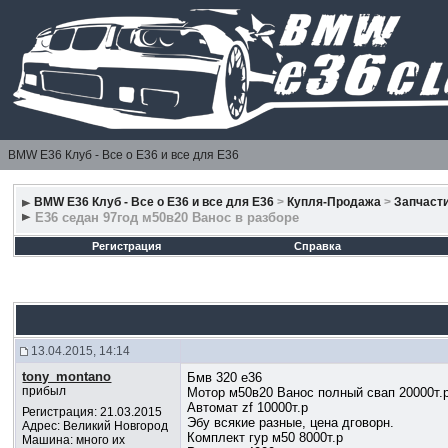
BMW E36 Клуб - Все о Е36 и все для Е36
BMW E36 Клуб - Все о Е36 и все для Е36
>
Купля-Продажа
>
Запчаст
Е36 седан 97год м50в20 Ванос в разборе
Регистрация
Справка
13.04.2015, 14:14
tony_montano
Бмв 320 е36
прибыл
Мотор м50в20 Ванос полный свап 20000т.
Автомат zf 10000т.р
Регистрация: 21.03.2015
Эбу всякие разные, цена дговорн.
Адрес: Великий Новгород
Комплект гур м50 8000т.р
Машина: много их