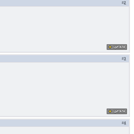
#
2
#
3
#
4