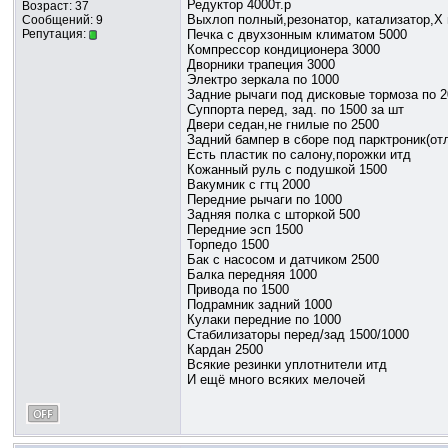
Редуктор 4000т.р
Возраст: 37
Выхлоп полный,резонатор, катализатор,Х 
Сообщений: 9
Репутация:
Печка с двухзонным климатом 5000
Компрессор кондиционера 3000
Дворники трапеция 3000
Электро зеркала по 1000
Задние рычаги под дисковые тормоза по 
Суппорта перед, зад. по 1500 за шт
Двери седан,не гнилые по 2500
Задний бампер в сборе под парктроник(от
Есть пластик по салону,порожки итд
Кожанный руль с подушкой 1500
Вакумник с гтц 2000
Передние рычаги по 1000
Задняя полка с шторкой 500
Передние эсп 1500
Торпедо 1500
Бак с насосом и датчиком 2500
Балка передняя 1000
Привода по 1500
Подрамник задний 1000
Кулаки передние по 1000
Стабилизаторы перед/зад 1500/1000
Кардан 2500
Всякие резинки уплотнители итд
И ещё много всяких мелочей