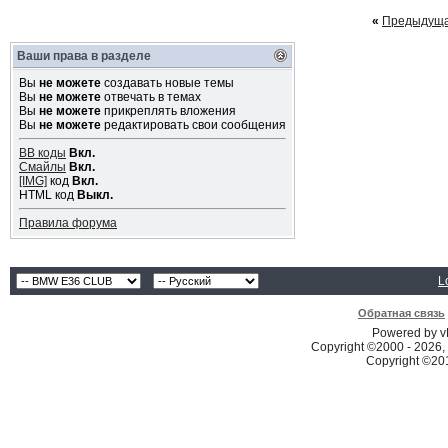
«
Предыдуща
Ваши права в разделе
Вы
не можете
создавать новые темы
Вы
не можете
отвечать в темах
Вы
не можете
прикреплять вложения
Вы
не можете
редактировать свои сообщения
BB коды
Вкл.
Смайлы
Вкл.
[IMG]
код
Вкл.
HTML код
Выкл.
Правила форума
L
Обратная связь
Powered by vB
Copyright ©2000 - 2026, 
Copyright ©2