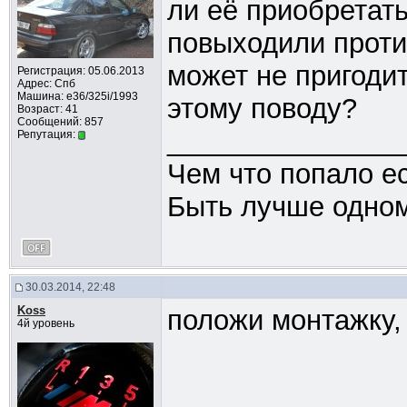
ли её приобретать
повыходили против
может не пригодит
Регистрация: 05.06.2013
Адрес: Спб
Машина: e36/325i/1993
этому поводу?
Возраст: 41
Сообщений: 857
_______________
Репутация:
Чем что попало ес
Быть лучше одном
30.03.2014, 22:48
Koss
положи монтажку,
4й уровень