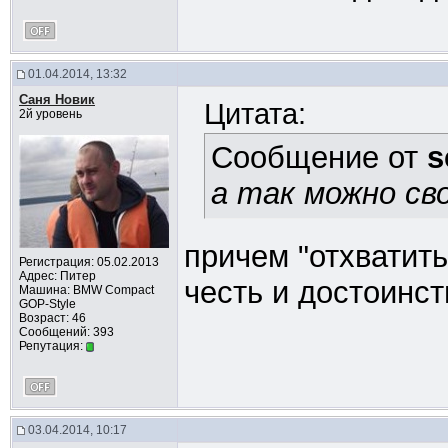
01.04.2014, 13:32
Саня Новик
Цитата:
2й уровень
Сообщение от
s
а так можно св
причем "отхватит
Регистрация: 05.02.2013
Адрес: Питер
честь и достоинс
Машина: BMW Compact
GOP-Style
Возраст: 46
Сообщений: 393
Репутация:
03.04.2014, 10:17