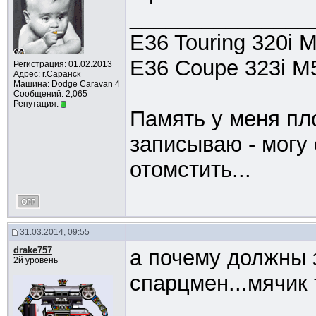
_______________
E36 Touring 320i 
E36 Coupe 323i M5
Регистрация: 01.02.2013
Адрес: г.Саранск
Машина: Dodge Caravan 4
Сообщений: 2,065
Репутация:
Память у меня пло
записываю - могу 
отомстить...
31.03.2014, 09:55
drake757
а почему должны 
2й уровень
спарцмен...мячик 
_______________