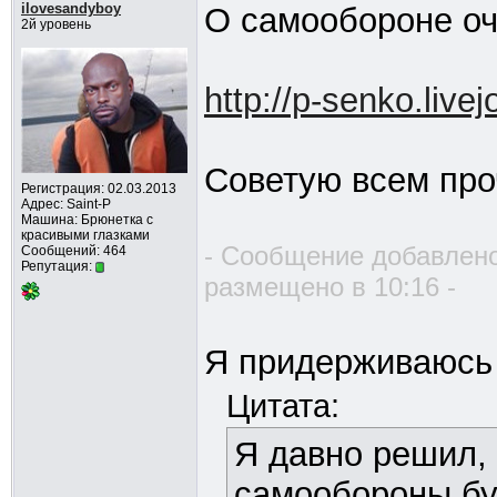
ilovesandyboy
О самообороне оч
2й уровень
http://p-senko.live
Советую всем про
Регистрация: 02.03.2013
Адрес: Saint-P
Машина: Брюнетка с
красивыми глазками
- Сообщение добавлено
Сообщений: 464
Репутация:
размещено в 10:16 -
Я придерживаюсь 
Цитата:
Я давно решил,
самообороны бу