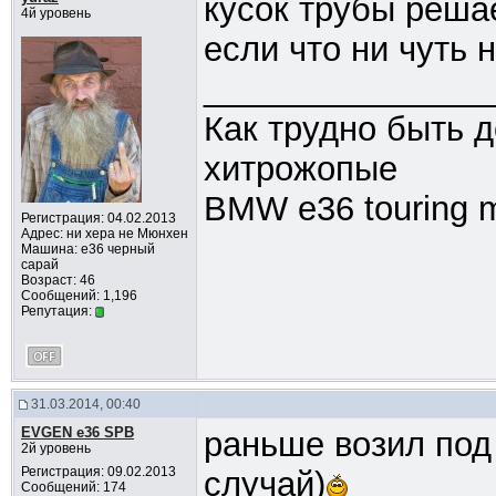
кусок трубы реша
4й уровень
если что ни чуть 
_______________
Как трудно быть д
хитрожопые
BMW e36 touring 
Регистрация: 04.02.2013
Адрес: ни хера не Мюнхен
Машина: е36 черный
сарай
Возраст: 46
Сообщений: 1,196
Репутация:
31.03.2014, 00:40
EVGEN e36 SPB
раньше возил под
2й уровень
Регистрация: 09.02.2013
случай)
Сообщений: 174