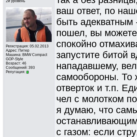
2й уровень
ваш ответ, по на
быть адекватным -
пошел, вы можете
спокойно отмахив
Регистрация: 05.02.2013
Адрес: Питер
запустите битой в
Машина: BMW Compact
GOP-Style
нападавшему, вел
Возраст: 46
Сообщений: 393
Репутация:
самообороны. То 
отверток и т.п. Е
чел с молотком поп
я думаю, что сам
останавливающим 
с газом: если стр