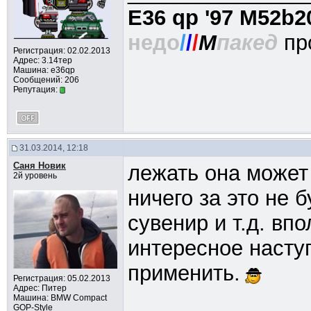
E36 qp '97 M52b2
недо
/
/
/
M
пакед
пр
Регистрация: 02.02.2013
Адрес: 3.14тер
Машина: e36qp
Сообщений: 206
Репутация:
31.03.2014, 12:18
Саня Новик
лежать она может 
2й уровень
ничего за это не 
сувенир и т.д. вп
интересное насту
применить.
Регистрация: 05.02.2013
Адрес: Питер
Машина: BMW Compact
GOP-Style