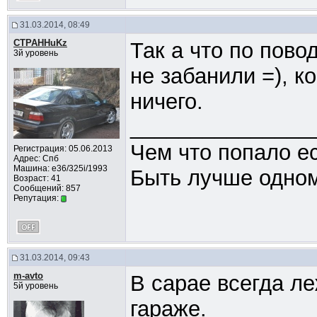
31.03.2014, 08:49
CTPAHHuKz
Так а что по пово
3й уровень
не забанили =), 
ничего.
_______________
Чем что попало ес
Регистрация: 05.06.2013
Адрес: Спб
Машина: e36/325i/1993
Быть лучше одном
Возраст: 41
Сообщений: 857
Репутация:
31.03.2014, 09:43
m-avto
В сарае всегда ле
5й уровень
гараже.