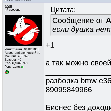
scott
Цитата:
4й уровень
Сообщение от
если душка нет
+1
Регистрация: 04.02.2013
Адрес: спб. ленинский пр
Машина: е36 328
Возраст: 40
а так можно своей
Сообщений: 999
Репутация:
_______________
разборка bmw e36
89095849966
Биснес без доходи