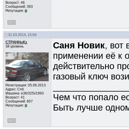
Возраст: 46
Сообщений: 393
Репутация:
31.03.2014, 15:04
CTPAHHuKz
Саня Новик
, вот
3й уровень
применении её к 
действительно пр
газовый ключ воз
_______________
Регистрация: 05.06.2013
Адрес: Спб
Машина: e36/325i/1993
Чем что попало ес
Возраст: 41
Сообщений: 857
Быть лучше одном
Репутация: