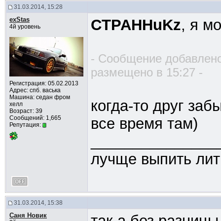
31.03.2014, 15:28
exStas
CTPAHHuKz
, я м
4й уровень
- Сообщение добавлено
размещено в 15:27 -
Регистрация: 05.02.2013
Адрес: спб. васька
Машина: седан фром
когда-то друг за
хелл
Возраст: 39
Сообщений: 1,665
все время там)
Репутация:
_______________
лучще выпить лит
31.03.2014, 15:38
Саня Новик
так а без разницы,