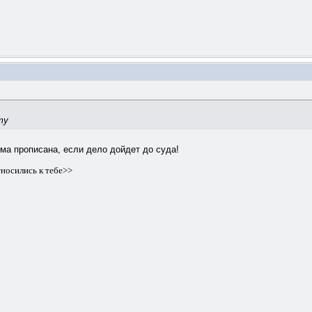
ту
ма прописана, если дело дойдет до суда!
тносились к тебе>>