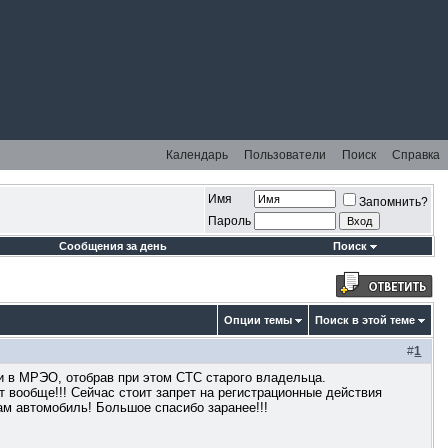
Календарь
Пользователи
Поиск
Справка
Имя
Запомнить?
Пароль
Сообщения за день
Поиск
Опции темы
Поиск в этой теме
#
1
ли в МРЭО, отобрав при этом СТС старого владельца.
т вообще!!! Сейчас стоит запрет на регистрационные действия
сам автомобиль! Большое спасибо заранее!!!