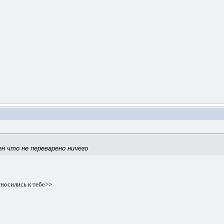
ен что не переварено ничего
тносились к тебе>>