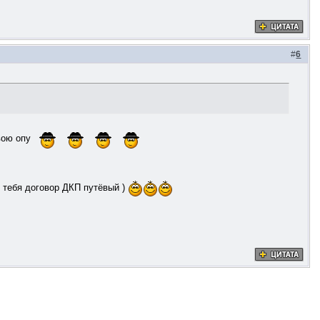
#
6
свою опу
у тебя договор ДКП путёвый )