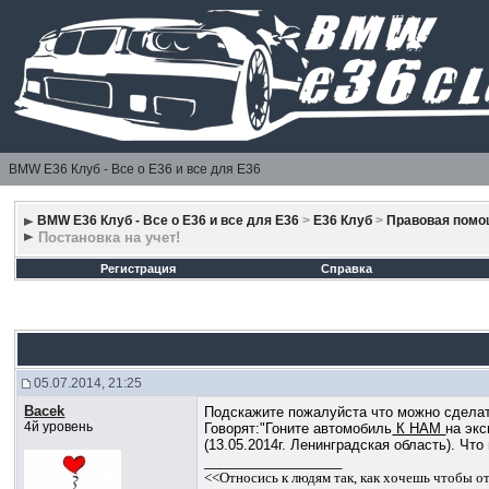
BMW E36 Клуб - Все о Е36 и все для Е36
BMW E36 Клуб - Все о Е36 и все для Е36
>
E36 Клуб
>
Правовая пом
Постановка на учет!
Регистрация
Справка
05.07.2014, 21:25
Bacek
Подскажите пожалуйста что можно сделать
4й уровень
Говорят:"Гоните автомобиль
К НАМ
на экс
(13.05.2014г. Ленинградская область). Ч
__________________
<<Относись к людям так, как хочешь чтобы о