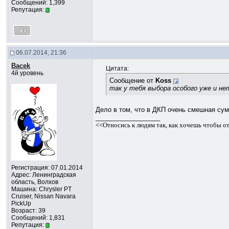
Сообщений: 1,399
Репутация:
06.07.2014, 21:36
Bacek
Цитата:
4й уровень
Сообщение от
Koss
так у тебя выбора особого уже и не
Дело в том, что в ДКП очень смешная сум
__________________
<<Относись к людям так, как хочешь чтобы о
Регистрация: 07.01.2014
Адрес: Ленинградская
область, Волхов
Машина: Chrysler PT
Cruiser, Nissan Navara
PickUp
Возраст: 39
Сообщений: 1,831
Репутация: