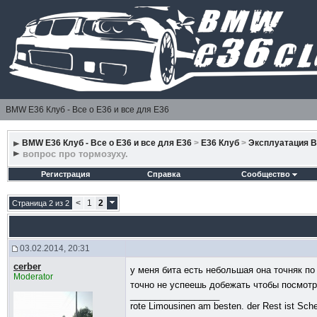
BMW E36 Клуб - Все о Е36 и все для Е36
BMW E36 Клуб - Все о Е36 и все для Е36
>
E36 Клуб
>
Эксплуатация 
вопрос про тормозуху.
Регистрация
Справка
Сообщество
<
1
2
Страница 2 из 2
03.02.2014, 20:31
cerber
у меня бита есть небольшая она точняк по
Moderator
точно не успеешь добежать чтобы посмотре
__________________
rote Limousinen am besten. der Rest ist Sche