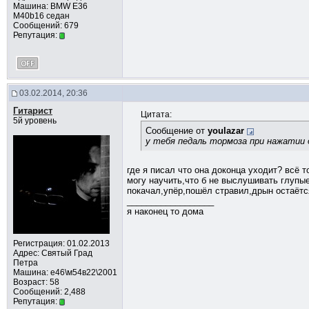
Машина: BMW Е36
M40b16 седан
Сообщений: 679
Репутация:
03.02.2014, 20:36
Гитарист
Цитата:
5й уровень
Сообщение от
youlazar
у тебя педаль тормоза при нажатии 
где я писал что она доконца уходит? всё т
могу научить,что б не выслушивать глупые
покачал,упёр,пошёл стравил,дрын остаётс
__________________
я наконец то дома
Регистрация: 01.02.2013
Адрес: Cвятый Град
Петра
Машина: е46\м54в22\2001
Возраст: 58
Сообщений: 2,488
Репутация: