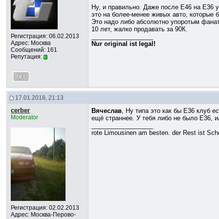
Ну, и правильно. Даже после Е46 на Е36 у
это на более-менее живых авто, которые б
Это надо либо абсолютно упоротым фанато
10 лет, жалко продавать за 90К.
Регистрация: 06.02.2013
__________________
Адрес: Москва
Nur original ist legal!
Сообщений: 161
Репутация:
17.01.2018, 21:13
cerber
Вячеслав
, Ну типа это как бы Е36 клуб 
Moderator
ещё страннее. У тебя либо не было Е36, и
__________________
rote Limousinen am besten. der Rest ist Sch
Регистрация: 02.02.2013
Адрес: Москва-Перово-