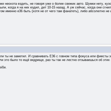
же неохота ездить, не говоря уже о более свежих авто. Шумки нету, куз
ыли, когда я на них ездил, дет 10-15 назад. А уж сейчас, когда они сгн
м именно е36 быть (хотя не от чего там фанатеть), либо абсолютно не и
если ты не заметил. И сравнивать Е36 с говном типа фокуса или фиесты э
ли это было то ещё ведрище, раз ты так не лестно отзываешься об этих
eiße.