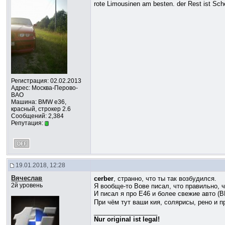
rote Limousinen am besten. der Rest ist Sch
Регистрация: 02.02.2013
Адрес: Москва-Перово-
ВАО
Машина: BMW e36,
красный, строкер 2.6
Сообщений: 2,384
Репутация:
19.01.2018, 12:28
Вячеслав
cerber
, странно, что ты так возбудился.
2й уровень
Я вообще-то Вове писал, что правильно, ч
И писал я про Е46 и более свежие авто (B
При чём тут ваши кия, солярисы, рено и п
__________________
Nur original ist legal!