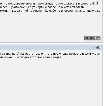
ов играет, управляемость проигрывает даже фокусу 2 и фиесте 4. И
или все и уколхожены в усмерть и вовсе не о чем сожалеть.
меть иных занятий по жизни. Ну, либо по инерции, типа, владею уже
#
42
то странно. А написать такую ....ету про управляемость и шумку это
 машинах, и о Людях которые на них ездят.