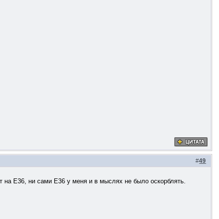
#
49
т на Е36, ни сами Е36 у меня и в мыслях не было оскорблять.