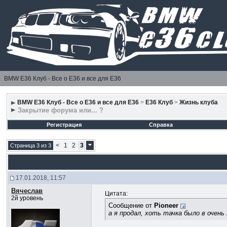
BMW E36 Клуб - Все о Е36 и все для Е36
BMW E36 Клуб - Все о Е36 и все для Е36
>
E36 Клуб
>
Жизнь клуба
Закрытие форума или... ?
Регистрация
Справка
<
1
2
3
Страница 3 из 3
17.01.2018, 11:57
Вячеслав
Цитата:
2й уровень
Сообщение от
Pioneer
а я продал, хоть тачка было в очень