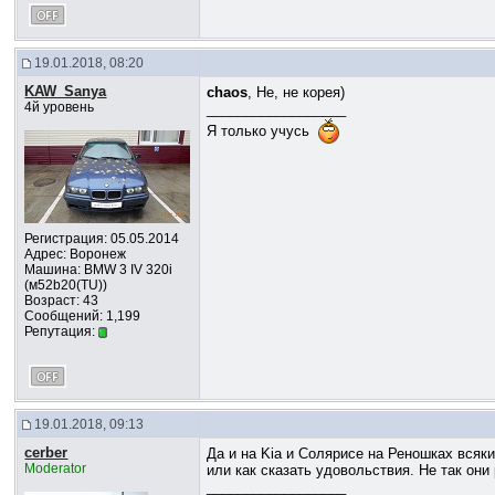
19.01.2018, 08:20
KAW_Sanya
chaos
, Не, не корея)
4й уровень
__________________
Я только учусь
Регистрация: 05.05.2014
Адрес: Воронеж
Машина: BMW 3 IV 320i
(м52b20(TU))
Возраст: 43
Сообщений: 1,199
Репутация:
19.01.2018, 09:13
cerber
Да и на Kia и Солярисе на Реношках всяк
Moderator
или как сказать удовольствия. Не так они 
__________________