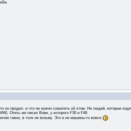
eiße.
то он продал, и что не нужно сожалеть об этом. Ни людей, которые ездя
MW). Опять же писал Вове, у которого F30 и F48.
рочее гавно, в толк не возьму. Это и не машины-то вовсе.