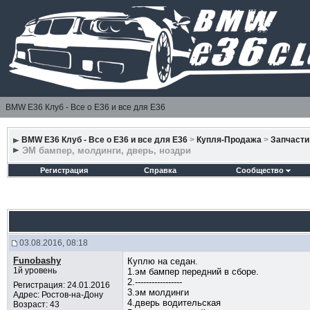
BMW E36 Клуб - Все о Е36 и все для Е36
BMW E36 Клуб - Все о Е36 и все для Е36
>
Купля-Продажа
>
Запчасти
ЭМ бампер, молдинги, дверь, ноздри
Регистрация
Справка
Сообщество
03.08.2016, 08:18
Funobashy
Куплю на седан.
1й уровень
1.эм бампер передний в сборе.
2.-----------------
Регистрация: 24.01.2016
3.эм молдинги
Адрес: Ростов-на-Дону
4.дверь водительская
Возраст: 43