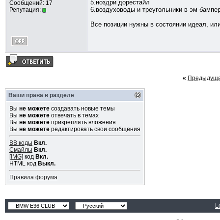
5.ноздри дорестайл
Сообщений: 17
6.воздуховоды и треугольники в эм бампе
Репутация:
Все позиции нужны в состоянии идеал, или
«
Предыдуща
Ваши права в разделе
Вы
не можете
создавать новые темы
Вы
не можете
отвечать в темах
Вы
не можете
прикреплять вложения
Вы
не можете
редактировать свои сообщения
BB коды
Вкл.
Смайлы
Вкл.
[IMG]
код
Вкл.
HTML код
Выкл.
Правила форума
L