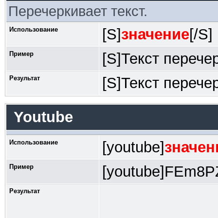
Перечеркивает текст.
Использование
[S]
значение
[/S]
Пример
[S]Текст перечер
Результат
[S]Текст перечер
Youtube
Использование
[youtube]
значен
Пример
[youtube]FEm8PZ
Результат