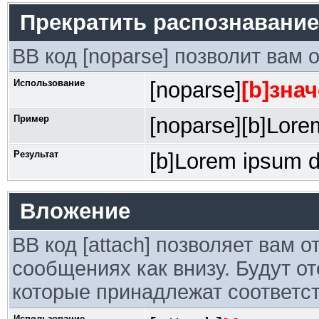
Прекратить распознавание
BB код [noparse] позволит вам 
Использование
[noparse]
[b]знач
Пример
[noparse][b]Lorem
Результат
[b]Lorem ipsum do
Вложение
BB код [attach] позволяет вам 
сообщениях как внизу. Будут о
которые принадлежат соответ
Использование