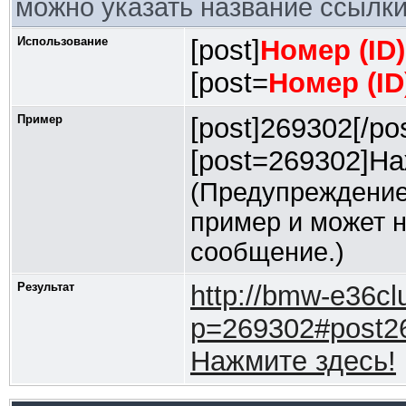
можно указать название ссылки
Использование
[post]
Номер (ID
[post=
Номер (I
Пример
[post]269302[/pos
[post=269302]На
(Предупреждение
пример и может 
сообщение.)
Результат
http://bmw-e36cl
p=269302#post2
Нажмите здесь!