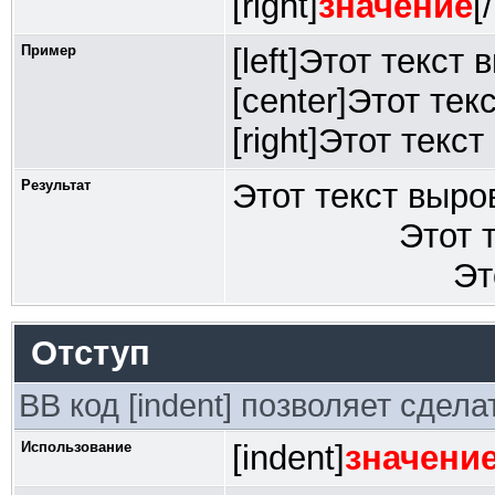
[right]
значение
[
Пример
[left]Этот текст
[center]Этот тек
[right]Этот текс
Результат
Этот текст выро
Этот 
Эт
Отступ
BB код [indent] позволяет сдела
Использование
[indent]
значени