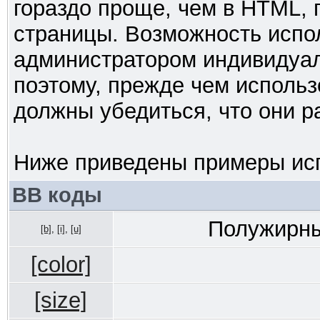
гораздо проще, чем в HTML,
страницы. Возможность испо
администратором индивидуал
поэтому, прежде чем использ
должны убедиться, что они 
Ниже приведены примеры исп
BB коды
Полужирны
[b]
,
[i]
,
[u]
[color]
[size]