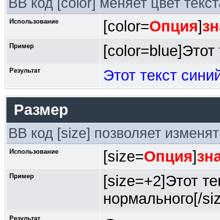
BB код [color] меняет цвет текст
Использование
[color=
Опция
]
зн
Пример
[color=blue]Этот 
Результат
Этот текст сини
Размер
BB код [size] позволяет изменя
Использование
[size=
Опция
]
зн
Пример
[size=+2]Этот т
нормального[/siz
Результат