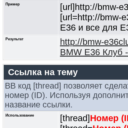
Пример
[url]http://bmw-e3
[url=http://bmw-
Е36 и все для Е3
Результат
http://bmw-e36cl
BMW E36 Клуб - 
Ссылка на тему
BB код [thread] позволяет сдел
номер (ID). Используя дополни
название ссылки.
Использование
[thread]
Номер (