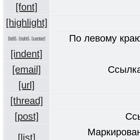
[font]
[highlight]
По левому краю
[left]
,
[right]
,
[center]
[indent]
[email]
Ссылка
[url]
[thread]
[post]
Сс
Маркирован
[list]