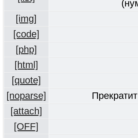
(ну
[img]
[code]
[php]
[html]
[quote]
[noparse]
Прекратит
[attach]
[OFF]