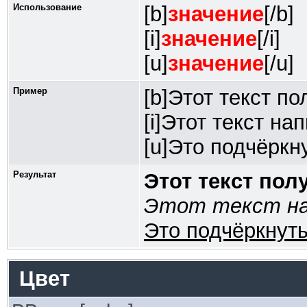
Использование
[b]
значение
[/b]
[i]
значение
[/i]
[u]
значение
[/u]
Пример
[b]Этот текст по
[i]Этот текст на
[u]Это подчёркну
Результат
Этот текст по
Этот текст на
Это подчёркнуты
Цвет