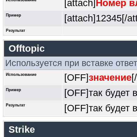
[attach]
Номер в
Пример
[attach]12345[/at
Результат
Offtopic
Используется при вставке ответ
Использование
[OFF]
значение
[
Пример
[OFF]так будет 
Результат
[OFF]так будет 
Strike