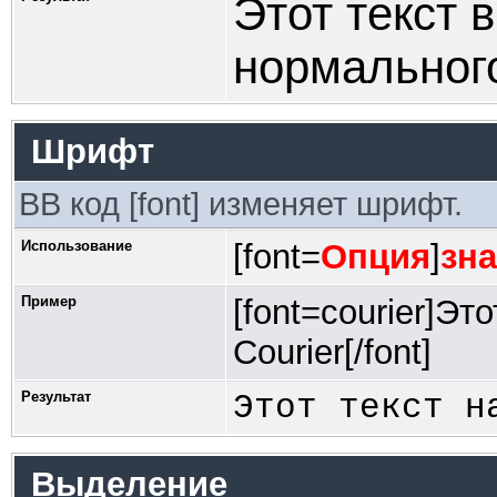
Этот текст 
нормальног
Шрифт
BB код [font] изменяет шрифт.
Использование
[font=
Опция
]
зн
Пример
[font=courier]Э
Courier[/font]
Результат
Этот текст н
Выделение