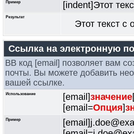
Пример
[indent]Этот текс
Результат
Этот текст с 
Ссылка на электронную по
BB код [email] позволяет вам с
почты. Вы можете добавить нео
вашей ссылке.
Использование
[email]
значение
[email=
Опция
]
з
Пример
[email]j.doe@exa
[email=j.doe@e