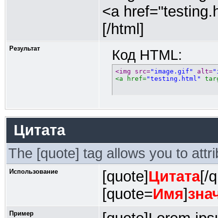
<a href="testing.
[/html]
Результат
Код HTML:
<img src=
"image.gif"
 alt=
"
<a href=
"testing.html"
 tar
Цитата
The [quote] tag allows you to attr
Использование
[quote]
Цитата
[/
[quote=
Имя
]
зна
Пример