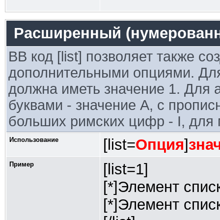
Расширенный (нумерованн
BB код [list] позволяет также с
дополнительными опциями. Для
должна иметь значение 1. Для 
буквами - значение A, с пропис
больших римских цифр - I, для м
Использование
[list=
Опция
]
зна
Пример
[list=1]
[*]Элемент спис
[*]Элемент спис