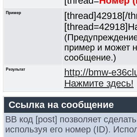
[thread=
Номер (
Пример
[thread]42918[/th
[thread=42918]На
(Предупреждение
пример и может 
сообщение.)
Результат
http://bmw-e36c
Нажмите здесь!
Ссылка на сообщение
BB код [post] позволяет сделат
используя его номер (ID). Исп