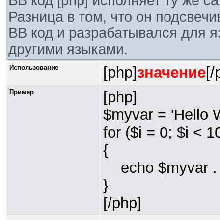
BB код [php] исполняет ту же с
Разница в том, что он подсвечи
BB код и разрабатывался для я
другими языками.
Использование
[php]
значение
[/
Пример
[php]
$myvar = 'Hello W
for ($
i = 0; $i < 1
{
echo $myvar . "
}
[/php]