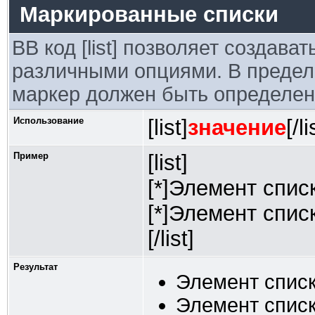
Маркированные списки
BB код [list] позволяет создав
различными опциями. В предел
маркер должен быть определен 
Использование
[list]
значение
[/li
Пример
[list]
[*]Элемент спис
[*]Элемент спис
[/list]
Результат
Элемент списк
Элемент списк