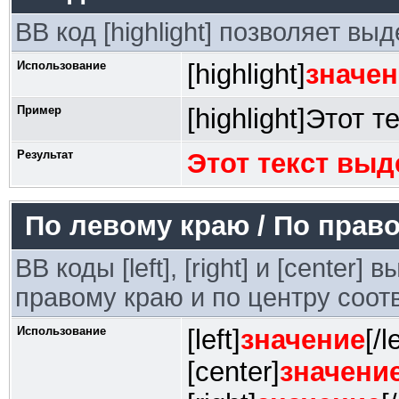
BB код [highlight] позволяет вы
Использование
[highlight]
значен
Пример
[highlight]Этот т
Результат
Этот текст выд
По левому краю / По право
BB коды [left], [right] и [center
правому краю и по центру соот
Использование
[left]
значение
[/l
[center]
значени