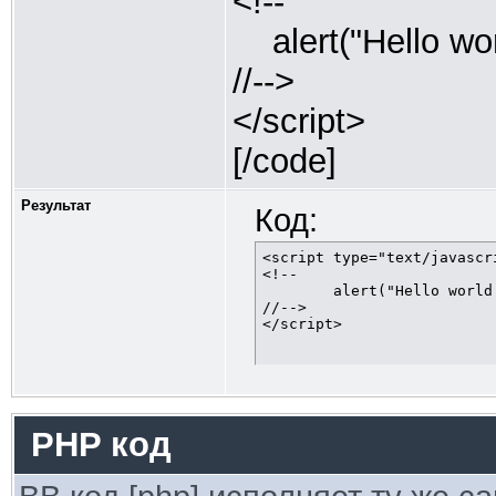
<!--
alert("Hello worl
//-->
</script>
[/code]
Результат
Код:
<script type="text/javascri
<!--

	alert("Hello world!");

//-->

</script>
PHP код