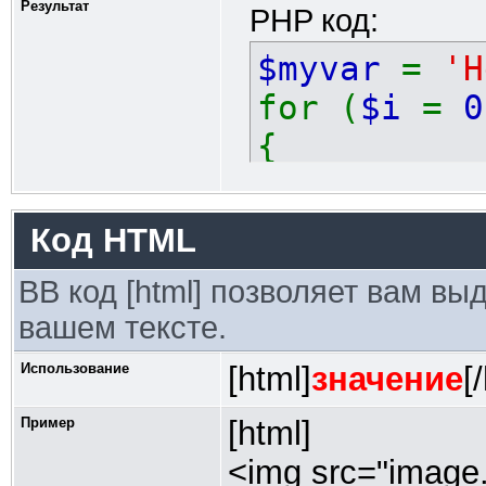
Результат
PHP код:
$myvar
=
'H
for (
$i
=
0
{
echo
$
}
Код HTML
BB код [html] позволяет вам в
вашем тексте.
Использование
[html]
значение
[
Пример
[html]
<img src="image.g