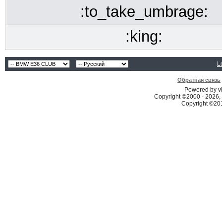
:to_take_umbrage:
:king:
L
Обратная связь
Powered by vB
Copyright ©2000 - 2026, 
Copyright ©2