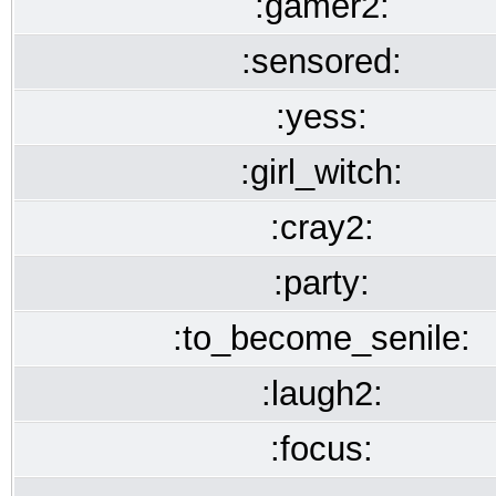
:gamer2:
:sensored:
:yess:
:girl_witch:
:cray2:
:party:
:to_become_senile:
:laugh2:
:focus: