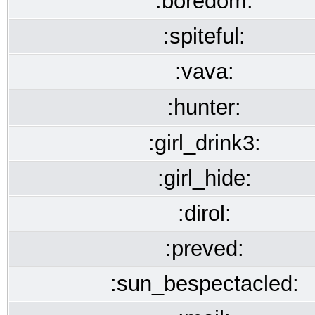
:boredom:
:spiteful:
:vava:
:hunter:
:girl_drink3:
:girl_hide:
:dirol:
:preved:
:sun_bespectacled: