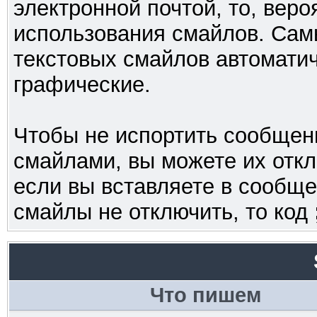
электронной почтой, то, веро
использования смайлов. Сам
текстовых смайлов автомати
графические.
Чтобы не испортить сообщен
смайлами, вы можете их откл
если вы вставляете в сообщ
смайлы не отключить, то код
Что пишем