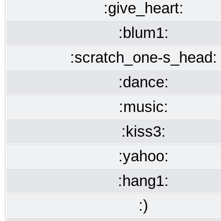
:give_heart:
:blum1:
:scratch_one-s_head:
:dance:
:music:
:kiss3:
:yahoo:
:hang1:
:)