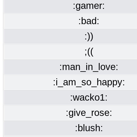
:gamer:
:bad:
:))
;((
:man_in_love:
:i_am_so_happy:
:wacko1:
:give_rose:
:blush: