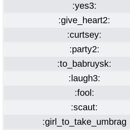
:yes3:
:give_heart2:
:curtsey:
:party2:
:to_babruysk:
:laugh3:
:fool:
:scaut:
:girl_to_take_umbrag