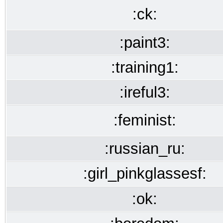
:ck:
:paint3:
:training1:
:ireful3:
:feminist:
:russian_ru:
:girl_pinkglassesf:
:ok: