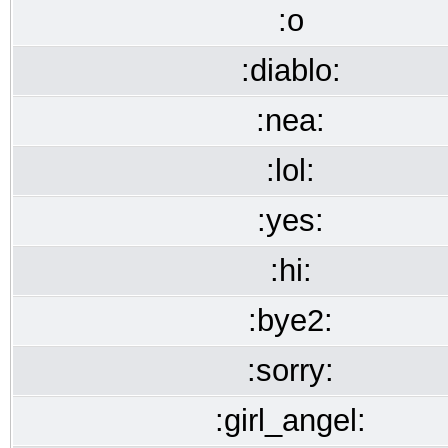
:o
:diablo:
:nea:
:lol:
:yes:
:hi:
:bye2:
:sorry:
:girl_angel: