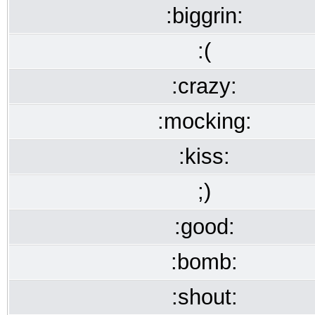
:biggrin:
:(
:crazy:
:mocking:
:kiss:
;)
:good:
:bomb:
:shout: