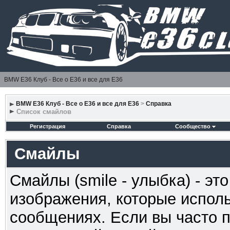
BMW E36 Клуб - Все о Е36 и все для Е36
BMW E36 Клуб - Все о Е36 и все для Е36
>
Справка
Список смайлов
Регистрация
Справка
Сообщество
Смайлы
Смайлы (smile - улыбка) - э
изображения, которые испол
сообщениях. Если вы часто п