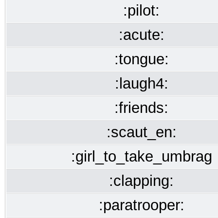
:pilot:
:acute:
:tongue:
:laugh4:
:friends:
:scaut_en:
:girl_to_take_umbrag
:clapping:
:paratrooper: