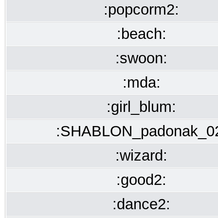
:popcorm2:
:beach:
:swoon:
:mda:
:girl_blum:
:SHABLON_padonak_0
:wizard:
:good2:
:dance2: