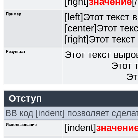
[right]
значение
[
Пример
[left]Этот текст
[center]Этот тек
[right]Этот текс
Результат
Этот текст выро
Этот 
Эт
Отступ
BB код [indent] позволяет сдела
Использование
[indent]
значени