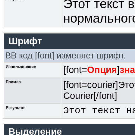
Этот текст 
нормальног
Шрифт
BB код [font] изменяет шрифт.
Использование
[font=
Опция
]
зн
Пример
[font=courier]Э
Courier[/font]
Результат
Этот текст н
Выделение