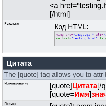
<a href="testing.
[/html]
Результат
Код HTML:
<img src=
"image.gif"
 alt=
"
<a href=
"testing.html"
 tar
Цитата
The [quote] tag allows you to attr
Использование
[quote]
Цитата
[/
[quote=
Имя
]
зна
Пример