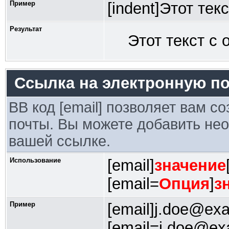
Пример
[indent]Этот текс
Результат
Этот текст с 
Ссылка на электронную по
BB код [email] позволяет вам с
почты. Вы можете добавить нео
вашей ссылке.
Использование
[email]
значение
[email=
Опция
]
з
Пример
[email]j.doe@exa
[email=j.doe@e