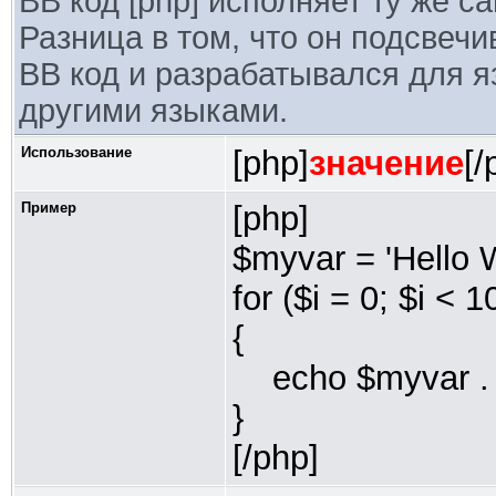
BB код [php] исполняет ту же с
Разница в том, что он подсвечи
BB код и разрабатывался для я
другими языками.
Использование
[php]
значение
[/
Пример
[php]
$myvar = 'Hello W
for ($
i = 0; $i < 1
{
echo $myvar . "
}
[/php]