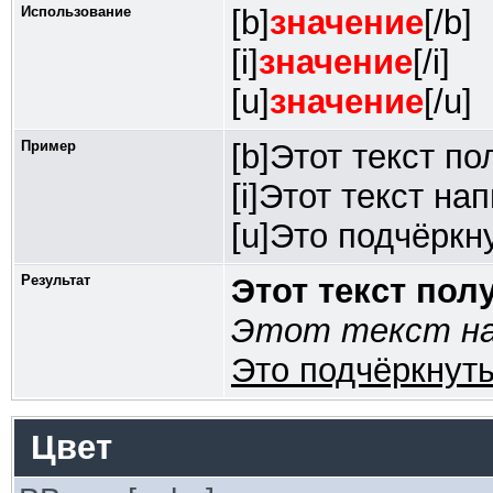
Использование
[b]
значение
[/b]
[i]
значение
[/i]
[u]
значение
[/u]
Пример
[b]Этот текст по
[i]Этот текст на
[u]Это подчёркну
Результат
Этот текст по
Этот текст на
Это подчёркнуты
Цвет