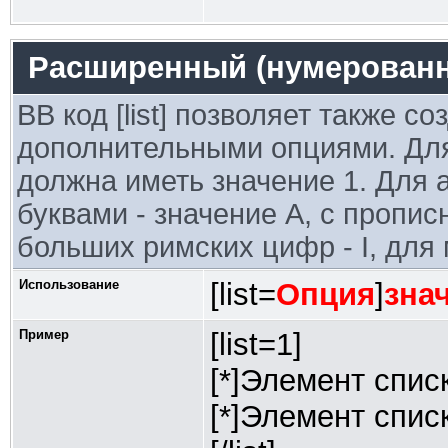
Расширенный (нумерованн
BB код [list] позволяет также с
дополнительными опциями. Для
должна иметь значение 1. Для 
буквами - значение A, с пропис
больших римских цифр - I, для м
Использование
[list=
Опция
]
зна
Пример
[list=1]
[*]Элемент спис
[*]Элемент спис