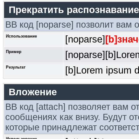
Прекратить распознавание
BB код [noparse] позволит вам 
Использование
[noparse]
[b]знач
Пример
[noparse][b]Lorem
Результат
[b]Lorem ipsum do
Вложение
BB код [attach] позволяет вам 
сообщениях как внизу. Будут о
которые принадлежат соответ
Использование