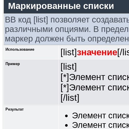
Маркированные списки
BB код [list] позволяет создав
различными опциями. В предел
маркер должен быть определен 
Использование
[list]
значение
[/li
Пример
[list]
[*]Элемент спис
[*]Элемент спис
[/list]
Результат
Элемент списк
Элемент списк