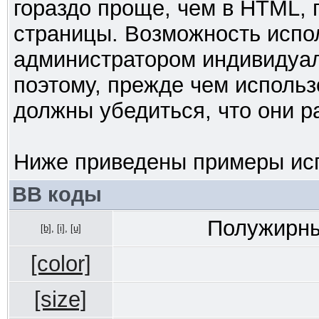
гораздо проще, чем в HTML,
страницы. Возможность испо
администратором индивидуал
поэтому, прежде чем использ
должны убедиться, что они 
Ниже приведены примеры исп
BB коды
Полужирны
[b]
,
[i]
,
[u]
[color]
[size]