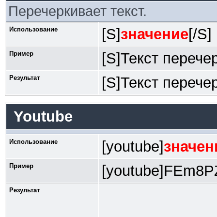
Перечеркивает текст.
Использование
[S]
значение
[/S]
Пример
[S]Текст перечер
Результат
[S]Текст перечер
Youtube
Использование
[youtube]
значен
Пример
[youtube]FEm8PZ
Результат