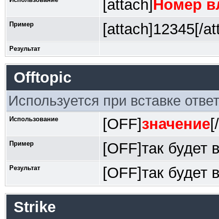
[attach]
Номер в
Пример
[attach]12345[/at
Результат
Offtopic
Используется при вставке ответ
Использование
[OFF]
значение
[
Пример
[OFF]так будет 
Результат
[OFF]так будет 
Strike