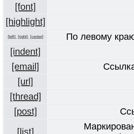
[font]
[highlight]
По левому краю
[left]
,
[right]
,
[center]
[indent]
[email]
Ссылка
[url]
[thread]
[post]
Сс
Маркирован
[list]