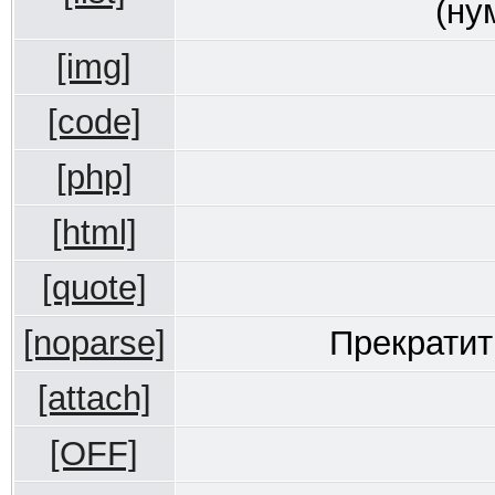
(ну
[img]
[code]
[php]
[html]
[quote]
[noparse]
Прекратит
[attach]
[OFF]