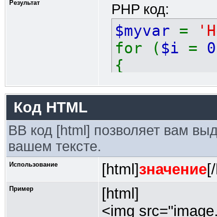
Результат
PHP код:
$myvar
=
'H
for (
$i
=
0
{
echo
$
}
Код HTML
BB код [html] позволяет вам в
вашем тексте.
Использование
[html]
значение
[
Пример
[html]
<img src="image.g