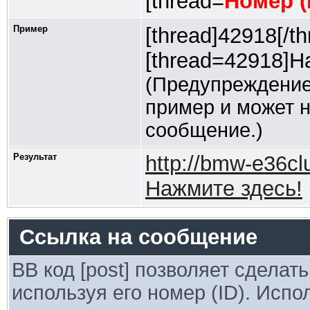
[thread=
Номер (
Пример
[thread]42918[/th
[thread=42918]На
(Предупреждение
пример и может 
сообщение.)
Результат
http://bmw-e36c
Нажмите здесь!
Ссылка на сообщение
BB код [post] позволяет сделат
используя его номер (ID). Исп