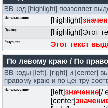
BB код [highlight] позволяет вы
Использование
[highlight]
значен
Пример
[highlight]Этот т
Результат
Этот текст выд
По левому краю / По право
BB коды [left], [right] и [center
правому краю и по центру соот
Использование
[left]
значение
[/l
[center]
значени