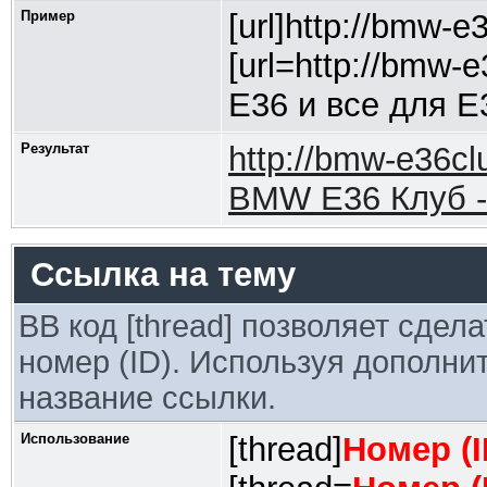
Пример
[url]http://bmw-e3
[url=http://bmw-
Е36 и все для Е3
Результат
http://bmw-e36cl
BMW E36 Клуб - 
Ссылка на тему
BB код [thread] позволяет сдел
номер (ID). Используя дополни
название ссылки.
Использование
[thread]
Номер (