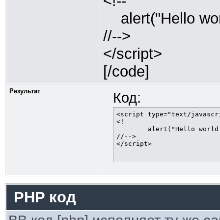
<!--
alert("Hello worl
//-->
</script>
[/code]
Результат
Код:
<script type="text/javascri
<!--

	alert("Hello world!");

//-->

</script>
PHP код