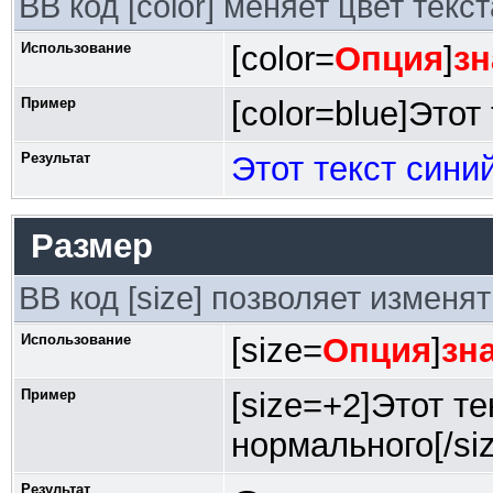
BB код [color] меняет цвет текст
Использование
[color=
Опция
]
зн
Пример
[color=blue]Этот 
Результат
Этот текст сини
Размер
BB код [size] позволяет изменя
Использование
[size=
Опция
]
зн
Пример
[size=+2]Этот т
нормального[/siz
Результат