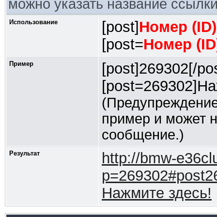
можно указать название ссылки
Использование
[post]
Номер (ID
[post=
Номер (I
Пример
[post]269302[/pos
[post=269302]На
(Предупреждение
пример и может 
сообщение.)
Результат
http://bmw-e36cl
p=269302#post2
Нажмите здесь!