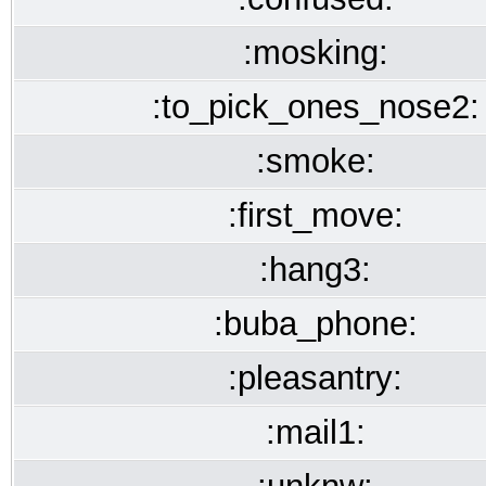
:mosking:
:to_pick_ones_nose2:
:smoke:
:first_move:
:hang3:
:buba_phone:
:pleasantry:
:mail1: