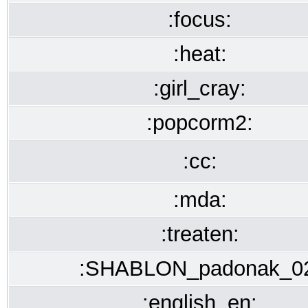
:focus:
:heat:
:girl_cray:
:popcorm2:
:cc:
:mda:
:treaten:
:SHABLON_padonak_0
:english_en: