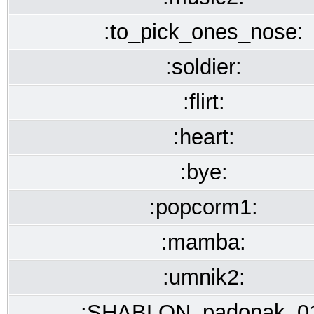
:to_pick_ones_nose:
:soldier:
:flirt:
:heart:
:bye:
:popcorm1:
:mamba:
:umnik2:
:SHABLON_padonak_0