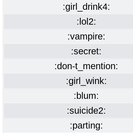
:girl_drink4:
:lol2:
:vampire:
:secret:
:don-t_mention:
:girl_wink:
:blum:
:suicide2:
:parting: