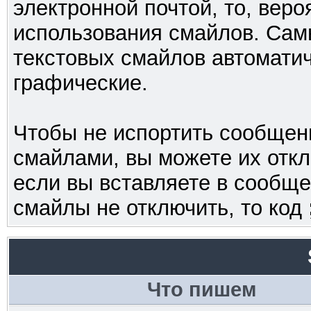
электронной почтой, то, веро
использования смайлов. Сам
текстовых смайлов автомати
графические.
Чтобы не испортить сообщен
смайлами, вы можете их откл
если вы вставляете в сообщ
смайлы не отключить, то код
Что пишем