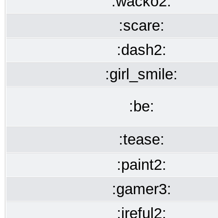
:wacko2:
:scare:
:dash2:
:girl_smile:
:be:
:tease:
:paint2:
:gamer3:
:ireful2: