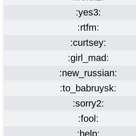
:yes3:
:rtfm:
:curtsey:
:girl_mad:
:new_russian:
:to_babruysk:
:sorry2:
:fool:
:help: