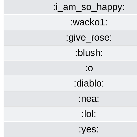
:i_am_so_happy:
:wacko1:
:give_rose:
:blush:
:o
:diablo:
:nea:
:lol:
:yes: