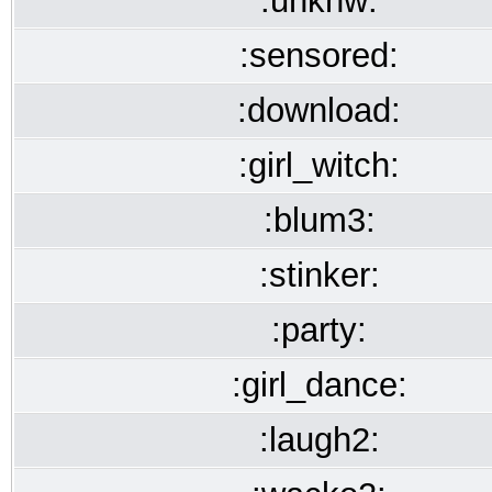
:unknw:
:sensored:
:download:
:girl_witch:
:blum3:
:stinker:
:party:
:girl_dance:
:laugh2: