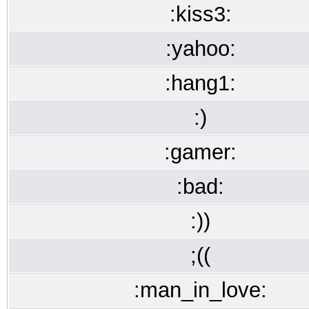
:kiss3:
:yahoo:
:hang1:
:)
:gamer:
:bad:
:))
;((
:man_in_love: