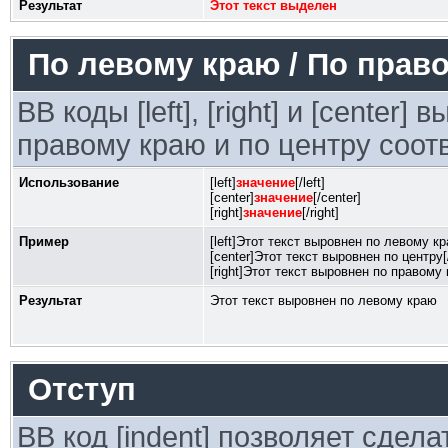
Результат
Этот текст выделен
По левому краю / По право
BB коды [left], [right] и [center
правому краю и по центру соот
Использование
[left]
значение
[/left]
[center]
значение
[/center]
[right]
значение
[/right]
Пример
[left]Этот текст выровнен по левому кра
[center]Этот текст выровнен по центру[
[right]Этот текст выровнен по правому к
Результат
Этот текст выровнен по левому краю
Отступ
BB код [indent] позволяет сдела