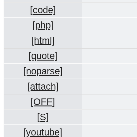
[code]
[php]
[html]
[quote]
[noparse]
[attach]
[OFF]
[S]
[youtube]