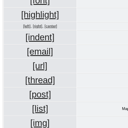
[font]
[highlight]
[left]
,
[right]
,
[center]
[indent]
[email]
[url]
[thread]
[post]
[list]
Мар
[img]