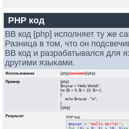
PHP код
BB код [php] исполняет ту же с
Разница в том, что он подсвечи
BB код и разрабатывался для я
другими языками.
Использование
[php]
значение
[/php]
Пример
[php]
$myvar = 'Hello World!';
for ($
i = 0; $i < 10; $i++)
{
echo $myvar . "\n";
}
[/php]
Результат
PHP код:
$myvar
=
'Hello World!'
;
for (
$i
=
0
;
$i
<
10
;
$i
++