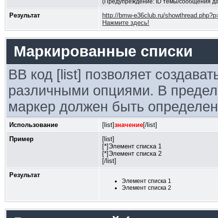
(Предупреждение: ID темы/сообщения да
Результат
http://bmw-e36club.ru/showthread.php?
Нажмите здесь!
Маркированные списки
BB код [list] позволяет создав
различными опциями. В предел
маркер должен быть определен 
Использование
[list]
значение
[/list]
Пример
[list]
[*]Элемент списка 1
[*]Элемент списка 2
[/list]
Результат
Элемент списка 1
Элемент списка 2