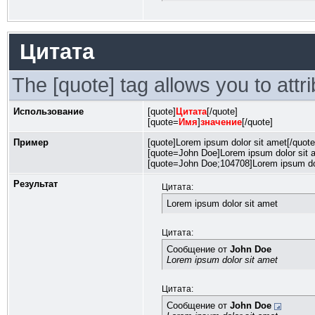
Цитата
The [quote] tag allows you to attr
Использование
[quote]
Цитата
[/quote]
[quote=
Имя
]
значение
[/quote]
Пример
[quote]Lorem ipsum dolor sit amet[/quote
[quote=John Doe]Lorem ipsum dolor sit a
[quote=John Doe;104708]Lorem ipsum dol
Результат
Цитата:
Lorem ipsum dolor sit amet
Цитата:
Сообщение от
John Doe
Lorem ipsum dolor sit amet
Цитата:
Сообщение от
John Doe