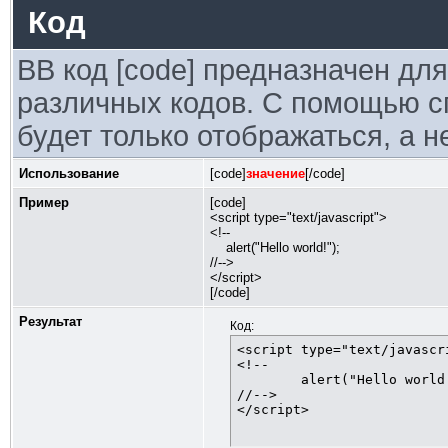
Код
BB код [code] предназначен дл
различных кодов. С помощью с
будет только отображаться, а н
Использование
[code]
значение
[/code]
Пример
[code]
<script type="text/javascript">
<!--
alert("Hello world!");
//-->
</script>
[/code]
Результат
Код:
<script type="text/javascri
<!--

	alert("Hello world!");

//-->

</script>