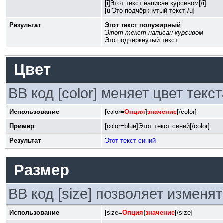
[i]Этот текст написан курсивом[/i]
[u]Это подчёркнутый текст[/u]
Результат
Этот текст полужирный
Этот текст написан курсивом
Это подчёркнутый текст
Цвет
BB код [color] меняет цвет текст
Использование
[color=
Опция
]
значение
[/color]
Пример
[color=blue]Этот текст синий[/color]
Результат
Этот текст синий
Размер
BB код [size] позволяет изменя
Использование
[size=
Опция
]
значение
[/size]