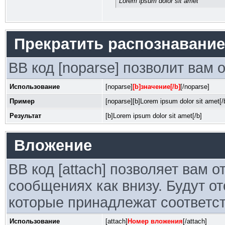
Lorem ipsum dolor sit amet
Прекратить распознавание
BB код [noparse] позволит вам 
Использование
[noparse]
[b]значение[/b]
[/noparse]
Пример
[noparse][b]Lorem ipsum dolor sit amet[/
Результат
[b]Lorem ipsum dolor sit amet[/b]
Вложение
BB код [attach] позволяет вам 
сообщениях как внизу. Будут о
которые принадлежат соответ
Использование
[attach]
Номер вложения
[/attach]