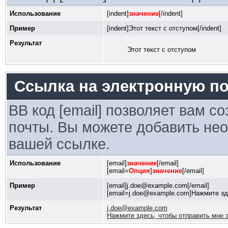
Использование
[indent]
значение
[/indent]
Пример
[indent]Этот текст с отступом[/indent]
Результат
Этот текст с отступом
Ссылка на электронную по
BB код [email] позволяет вам с
почты. Вы можете добавить нео
вашей ссылке.
Использование
[email]
значение
[/email]
[email=
Опция
]
значение
[/email]
Пример
[email]j.doe@example.com[/email]
[email=j.doe@example.com]Нажмите зде
Результат
j.doe@example.com
Нажмите здесь, чтобы отправить мне 