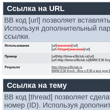
Ссылка на URL
BB код [url] позволяет вставля
Используя дополнительный пар
ссылки.
Использование
[url]
значение
[/url]
[url=
Опция
]
значение
[/url]
Пример
[url]http://bmw-e36club.ru[/url]
[url=http://bmw-e36club.ru]BMW E36 Клу
Результат
http://bmw-e36club.ru
BMW E36 Клуб - Все о Е36 и все для 
Ссылка на тему
BB код [thread] позволяет сдел
номер (ID). Используя дополни