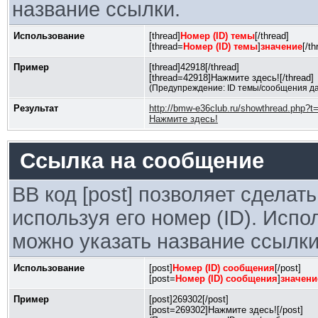
название ссылки.
Использование
[thread]
Номер (ID) темы
[/thread]
[thread=
Номер (ID) темы
]
значение
[/th
Пример
[thread]42918[/thread]
[thread=42918]Нажмите здесь![/thread]
(Предупреждение: ID темы/сообщения да
Результат
http://bmw-e36club.ru/showthread.php?t
Нажмите здесь!
Ссылка на сообщение
BB код [post] позволяет сделат
используя его номер (ID). Исп
можно указать название ссылки
Использование
[post]
Номер (ID) сообщения
[/post]
[post=
Номер (ID) сообщения
]
значени
Пример
[post]269302[/post]
[post=269302]Нажмите здесь![/post]