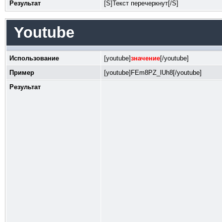
Результат
[S]Текст перечеркнут[/S]
Youtube
Использование
[youtube]
значение
[/youtube]
Пример
[youtube]FEm8PZ_lUh8[/youtube]
Результат