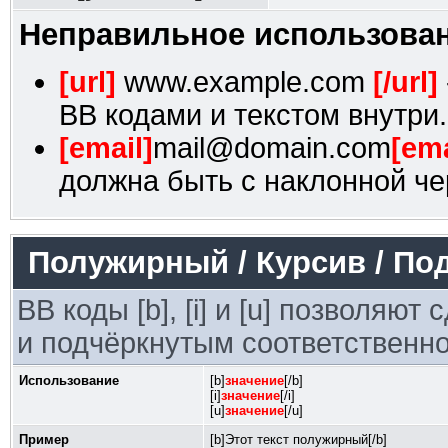
Неправильное использован
[url]
www.example.com
[/url]
BB кодами и текстом внутри.
[email]
mail@domain.com
[ema
должна быть с наклонной че
Полужирный / Курсив / По
BB коды [b], [i] и [u] позволяю
и подчёркнутым соответственно
Использование
[b]
значение
[/b]
[i]
значение
[/i]
[u]
значение
[/u]
Пример
[b]Этот текст полужирный[/b]