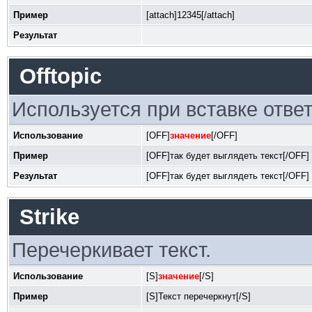
Пример
[attach]12345[/attach]
Результат
Offtopic
Используется при вставке ответ
Использование
[OFF]
значение
[/OFF]
Пример
[OFF]так будет выглядеть текст[/OFF]
Результат
[OFF]так будет выглядеть текст[/OFF]
Strike
Перечеркивает текст.
Использование
[S]
значение
[/S]
Пример
[S]Текст перечеркнут[/S]