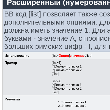
Расширенный (нумерованн
BB код [list] позволяет также с
дополнительными опциями. Для
должна иметь значение 1. Для 
буквами - значение A, с пропис
больших римских цифр - I, для м
Использование
[list=
Опция
]
значение
[/list]
Пример
[list=1]
[*]Элемент списка 1
[*]Элемент списка 2
[/list]
[list=a]
[*]Элемент списка 1
[*]Элемент списка 2
[/list]
Результат
Элемент списка 1
Элемент списка 2