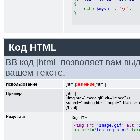
{
echo
$myvar
.
"\n"
;
}
Код HTML
BB код [html] позволяет вам в
вашем тексте.
Использование
[html]
значение
[/html]
Пример
[html]
<img src="image.gif" alt="image" />
<a href="testing.html" target="_blank">T
[/html]
Результат
Код HTML:
<img src=
"image.gif"
 alt=
"
<a href=
"testing.html"
 tar