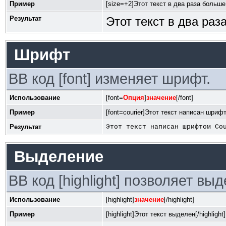
Пример
[size=+2]Этот текст в два раза больше
Результат
Этот текст в два ра
Шрифт
BB код [font] изменяет шрифт.
Использование
[font=
Опция
]
значение
[/font]
Пример
[font=courier]Этот текст написан шрифто
Результат
Этот текст написан шрифтом Co
Выделение
BB код [highlight] позволяет вы
Использование
[highlight]
значение
[/highlight]
Пример
[highlight]Этот текст выделен[/highlight]