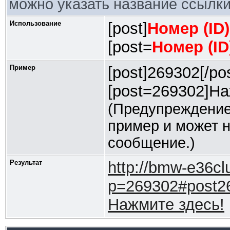
можно указать название ссылки
Использование
[post]
Номер (ID
[post=
Номер (I
Пример
[post]269302[/pos
[post=269302]На
(Предупреждение
пример и может 
сообщение.)
Результат
http://bmw-e36cl
p=269302#post2
Нажмите здесь!