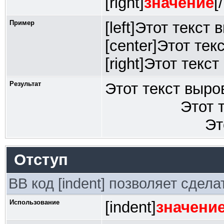
[right]
значение
[
Пример
[left]Этот текст
[center]Этот тек
[right]Этот текс
Результат
Этот текст выро
Этот 
Эт
Отступ
BB код [indent] позволяет сдела
Использование
[indent]
значени