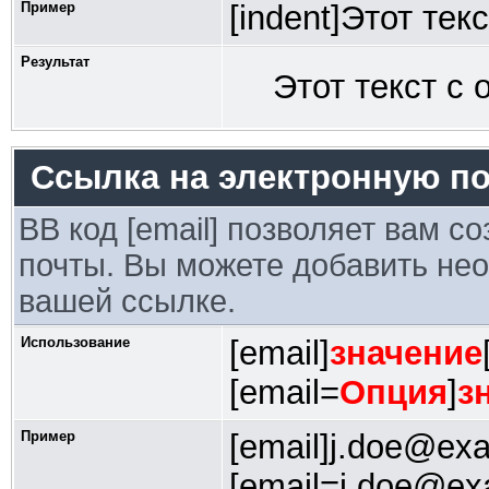
Пример
[indent]Этот текс
Результат
Этот текст с 
Ссылка на электронную по
BB код [email] позволяет вам с
почты. Вы можете добавить нео
вашей ссылке.
Использование
[email]
значение
[email=
Опция
]
з
Пример
[email]j.doe@exa
[email=j.doe@e