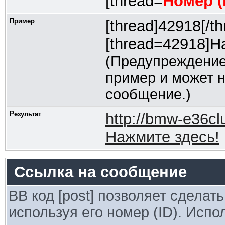
[thread=
Номер (
Пример
[thread]42918[/th
[thread=42918]На
(Предупреждение
пример и может 
сообщение.)
Результат
http://bmw-e36c
Нажмите здесь!
Ссылка на сообщение
BB код [post] позволяет сделат
используя его номер (ID). Исп