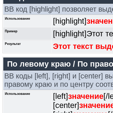
BB код [highlight] позволяет вы
Использование
[highlight]
значен
Пример
[highlight]Этот т
Результат
Этот текст выд
По левому краю / По право
BB коды [left], [right] и [center
правому краю и по центру соот
Использование
[left]
значение
[/l
[center]
значени