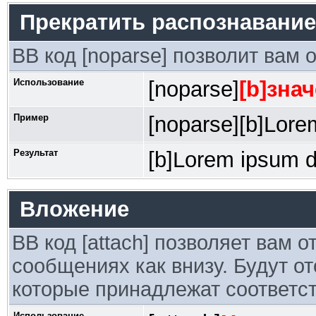
Прекратить распознавание
BB код [noparse] позволит вам 
Использование
[noparse]
[b]знач
Пример
[noparse][b]Lorem
Результат
[b]Lorem ipsum do
Вложение
BB код [attach] позволяет вам 
сообщениях как внизу. Будут о
которые принадлежат соответ
Использование