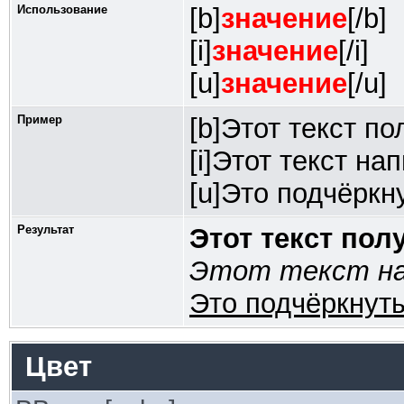
Использование
[b]
значение
[/b]
[i]
значение
[/i]
[u]
значение
[/u]
Пример
[b]Этот текст по
[i]Этот текст на
[u]Это подчёркну
Результат
Этот текст по
Этот текст на
Это подчёркнуты
Цвет