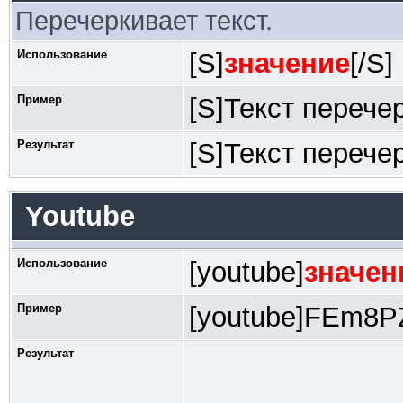
Перечеркивает текст.
Использование
[S]
значение
[/S]
Пример
[S]Текст перечер
Результат
[S]Текст перечер
Youtube
Использование
[youtube]
значен
Пример
[youtube]FEm8PZ
Результат