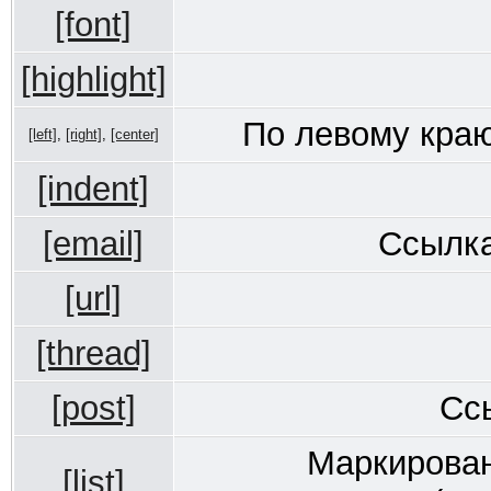
[font]
[highlight]
По левому краю
[left]
,
[right]
,
[center]
[indent]
[email]
Ссылка
[url]
[thread]
[post]
Сс
Маркирован
[list]