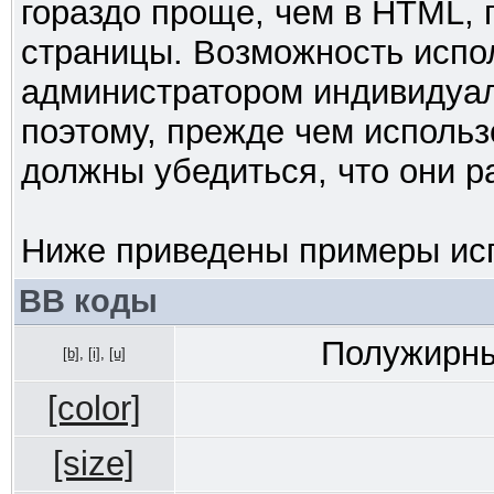
гораздо проще, чем в HTML,
страницы. Возможность испо
администратором индивидуал
поэтому, прежде чем использ
должны убедиться, что они 
Ниже приведены примеры исп
BB коды
Полужирны
[b]
,
[i]
,
[u]
[color]
[size]