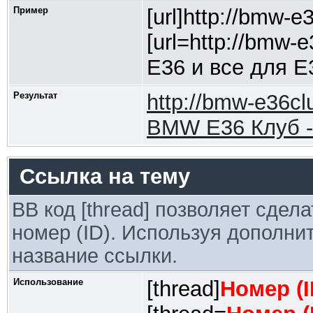
Пример
[url]http://bmw-e3
[url=http://bmw-
Е36 и все для Е3
Результат
http://bmw-e36cl
BMW E36 Клуб - 
Ссылка на тему
BB код [thread] позволяет сдел
номер (ID). Используя дополни
название ссылки.
Использование
[thread]
Номер (