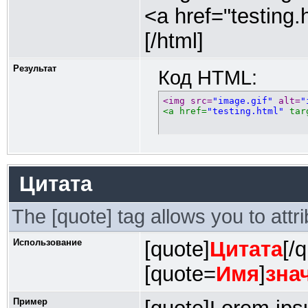
<a href="testing.
[/html]
Результат
Код HTML:
<img src=
"image.gif"
 alt=
"
<a href=
"testing.html"
 tar
Цитата
The [quote] tag allows you to attr
Использование
[quote]
Цитата
[/
[quote=
Имя
]
зна
Пример