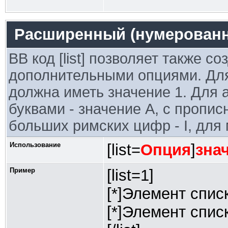
Расширенный (нумерованн
BB код [list] позволяет также с
дополнительными опциями. Для
должна иметь значение 1. Для 
буквами - значение A, с пропис
больших римских цифр - I, для м
Использование
[list=
Опция
]
зна
Пример
[list=1]
[*]Элемент спис
[*]Элемент спис