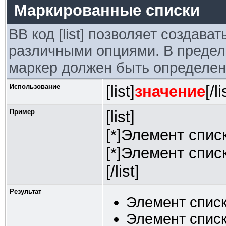
Маркированные списки
BB код [list] позволяет создав
различными опциями. В предел
маркер должен быть определен 
Использование
[list]
значение
[/li
Пример
[list]
[*]Элемент спис
[*]Элемент спис
[/list]
Результат
Элемент списк
Элемент списк