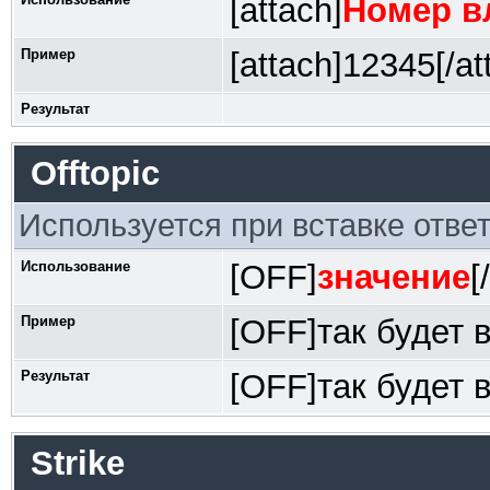
[attach]
Номер в
Пример
[attach]12345[/at
Результат
Offtopic
Используется при вставке ответ
Использование
[OFF]
значение
[
Пример
[OFF]так будет 
Результат
[OFF]так будет 
Strike