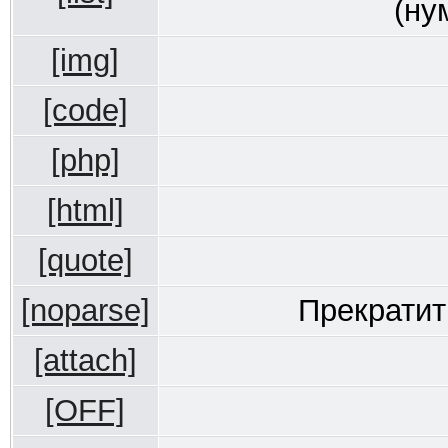
(ну
[img]
[code]
[php]
[html]
[quote]
[noparse]
Прекратит
[attach]
[OFF]