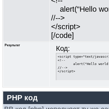
<!--
alert("Hello worl
//-->
</script>
[/code]
Результат
Код:
<script type="text/javascri
<!--

	alert("Hello world!");

//-->

</script>
PHP код