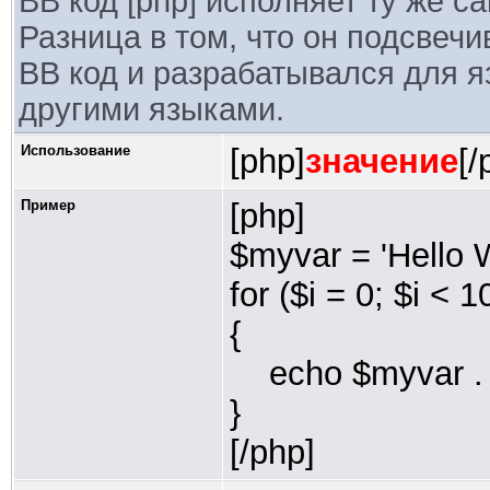
BB код [php] исполняет ту же с
Разница в том, что он подсвечи
BB код и разрабатывался для я
другими языками.
Использование
[php]
значение
[/
Пример
[php]
$myvar = 'Hello W
for ($
i = 0; $i < 1
{
echo $myvar . "
}
[/php]