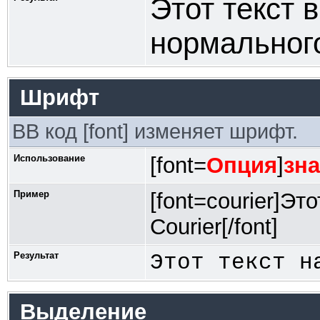
Этот текст 
нормальног
Шрифт
BB код [font] изменяет шрифт.
Использование
[font=
Опция
]
зн
Пример
[font=courier]Э
Courier[/font]
Результат
Этот текст н
Выделение