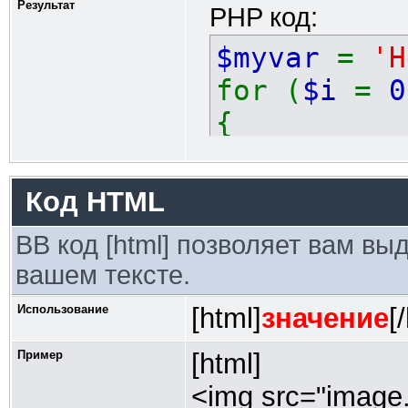
Результат
PHP код:
$myvar
=
'H
for (
$i
=
0
{
echo
$
}
Код HTML
BB код [html] позволяет вам в
вашем тексте.
Использование
[html]
значение
[
Пример
[html]
<img src="image.g