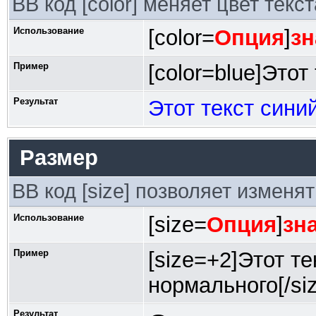
BB код [color] меняет цвет текст
Использование
[color=
Опция
]
зн
Пример
[color=blue]Этот 
Результат
Этот текст сини
Размер
BB код [size] позволяет изменя
Использование
[size=
Опция
]
зн
Пример
[size=+2]Этот т
нормального[/siz
Результат