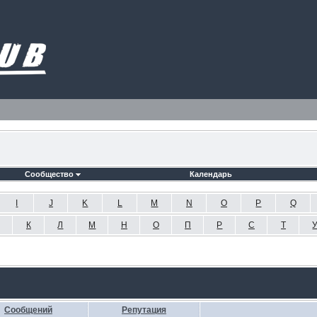
Сообщество
Календарь
I
J
K
L
M
N
O
P
Q
К
Л
М
Н
О
П
Р
С
Т
Сообщений
Репутация