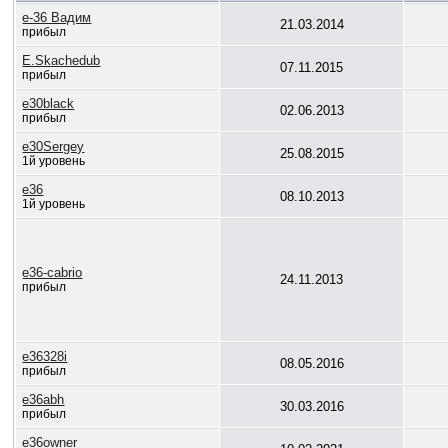
e-36 Вадим
21.03.2014
прибыл
E.Skachedub
07.11.2015
прибыл
e30black
02.06.2013
прибыл
e30Sergey
25.08.2015
1й уровень
e36
08.10.2013
1й уровень
e36-cabrio
24.11.2013
прибыл
e36328i
08.05.2016
прибыл
e36abh
30.03.2016
прибыл
e36owner