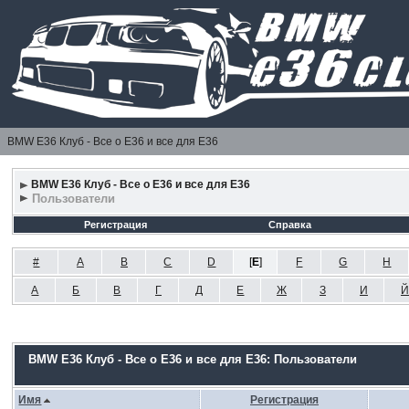
BMW E36 Клуб - Все о Е36 и все для Е36
BMW E36 Клуб - Все о Е36 и все для Е36
Пользователи
Регистрация
Справка
#
A
B
C
D
[
E
]
F
G
H
А
Б
В
Г
Д
Е
Ж
З
И
Й
BMW E36 Клуб - Все о Е36 и все для Е36: Пользователи
Имя
Регистрация