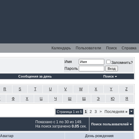
Календарь
Пользователи
Поиск
Справка
Имя
Запомнить?
Пароль
Сообщения за день
Поиск
R
S
T
U
V
W
X
Y
Z
У
Ф
Х
Ц
Ч
Ш
Щ
Э
Ю
Я
1
2
3
>
Последняя
»
Страница 1 из 5
Показано с 1 по 30 из 149.
Поиск пользователей
На поиск затрачено
0.05
сек.
Аватар
День рождения