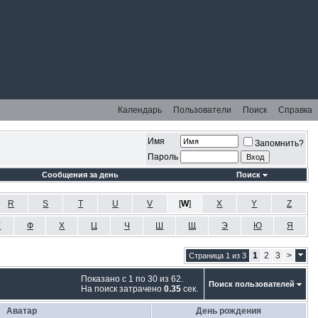
Календарь
Пользователи
Поиск
Справка
Имя
Запомнить?
Пароль
Сообщения за день
Поиск
R
S
T
U
V
[
W
]
X
Y
Z
У
Ф
Х
Ц
Ч
Ш
Щ
Э
Ю
Я
1
2
3
>
Страница 1 из 3
Показано с 1 по 30 из 62.
Поиск пользователей
На поиск затрачено
0.35
сек.
Аватар
День рождения