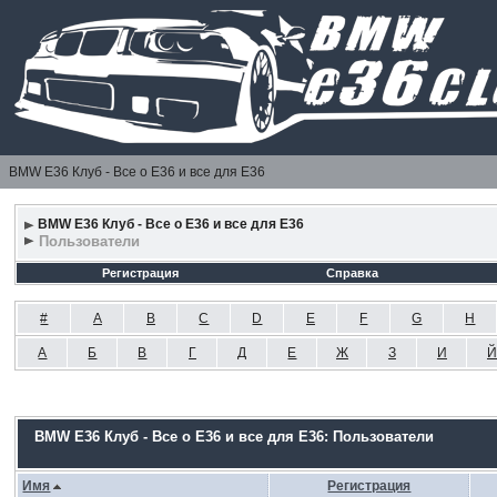
BMW E36 Клуб - Все о Е36 и все для Е36
BMW E36 Клуб - Все о Е36 и все для Е36
Пользователи
Регистрация
Справка
#
A
B
C
D
E
F
G
H
А
Б
В
Г
Д
Е
Ж
З
И
Й
BMW E36 Клуб - Все о Е36 и все для Е36: Пользователи
Имя
Регистрация