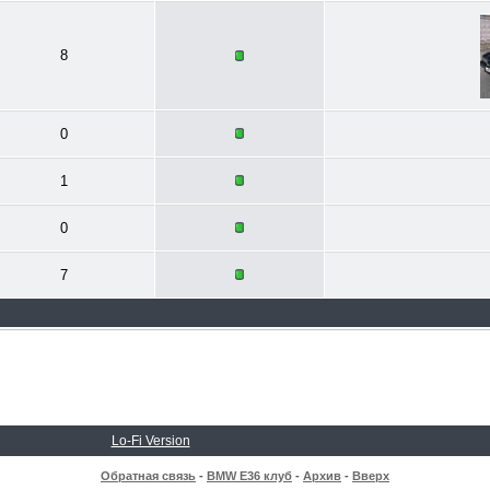
8
0
1
0
7
Lo-Fi Version
Обратная связь
-
BMW E36 клуб
-
Архив
-
Вверх