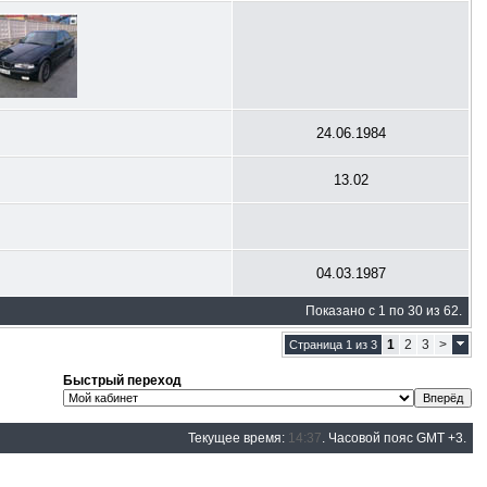
24.06.1984
13.02
04.03.1987
Показано с 1 по 30 из 62.
1
2
3
>
Страница 1 из 3
Быстрый переход
Текущее время:
14:37
. Часовой пояс GMT +3.