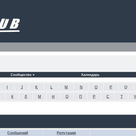
Сообщество
Календарь
I
J
K
L
M
N
O
P
Q
К
Л
М
Н
О
П
Р
С
Т
Сообщений
Репутация