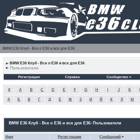
BMW E36 Клуб - Все о Е36 и все для Е36
BMW E36 Клуб - Все о Е36 и все для Е36
Пользователи
Регистрация
Справка
Сообщество
#
A
B
C
D
E
F
G
H
I
J
K
А
Б
В
Г
Д
Е
Ж
З
И
Й
К
Л
М
BMW E36 Клуб - Все о Е36 и все для Е36: Пользователи
Имя
Регистрация
Сообщений