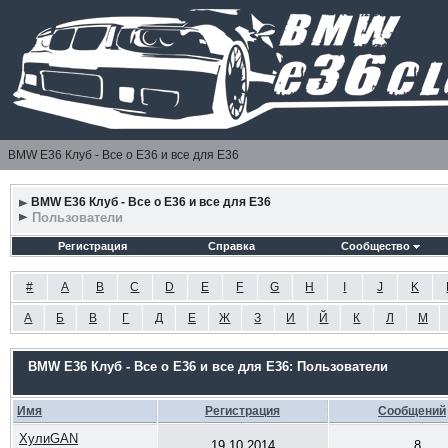
BMW E36 Клуб - Все о Е36 и все для Е36
BMW E36 Клуб - Все о Е36 и все для Е36
Пользователи
Регистрация
Справка
Сообщество
#
A
B
C
D
E
F
G
H
I
J
K
А
Б
В
Г
Д
Е
Ж
З
И
Й
К
Л
М
BMW E36 Клуб - Все о Е36 и все для Е36: Пользователи
Имя
Регистрация
Сообщений
ХулиGAN
19.10.2014
8