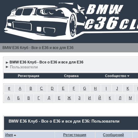
BMW E36 Клуб - Все о Е36 и все для Е36
BMW E36 Клуб - Все о Е36 и все для Е36
Пользователи
Регистрация
Справка
Сообщество
#
A
B
C
D
E
F
G
H
I
J
K
А
Б
В
Г
Д
Е
Ж
З
И
Й
К
Л
М
BMW E36 Клуб - Все о Е36 и все для Е36: Пользователи
Имя
Регистрация
Сообщений