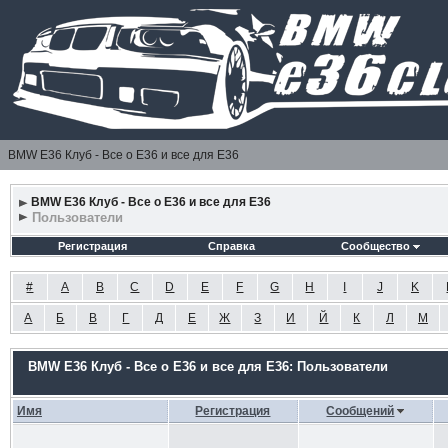
BMW E36 Клуб - Все о Е36 и все для Е36
BMW E36 Клуб - Все о Е36 и все для Е36
Пользователи
Регистрация
Справка
Сообщество
#
A
B
C
D
E
F
G
H
I
J
K
А
Б
В
Г
Д
Е
Ж
З
И
Й
К
Л
М
BMW E36 Клуб - Все о Е36 и все для Е36: Пользователи
Имя
Регистрация
Сообщений