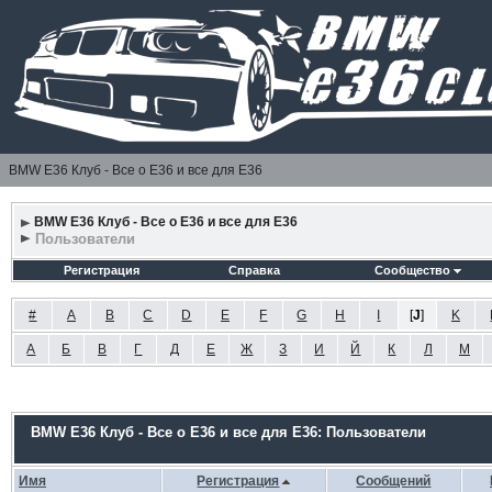
BMW E36 Клуб - Все о Е36 и все для Е36
BMW E36 Клуб - Все о Е36 и все для Е36
Пользователи
Регистрация
Справка
Сообщество
#
A
B
C
D
E
F
G
H
I
[
J
]
K
А
Б
В
Г
Д
Е
Ж
З
И
Й
К
Л
М
BMW E36 Клуб - Все о Е36 и все для Е36: Пользователи
Имя
Регистрация
Сообщений