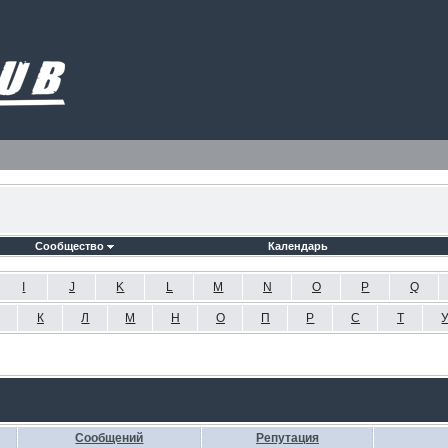
Сообщество
Календарь
I
J
K
L
M
N
O
P
Q
К
Л
М
Н
О
П
Р
С
Т
Сообщений
Репутация