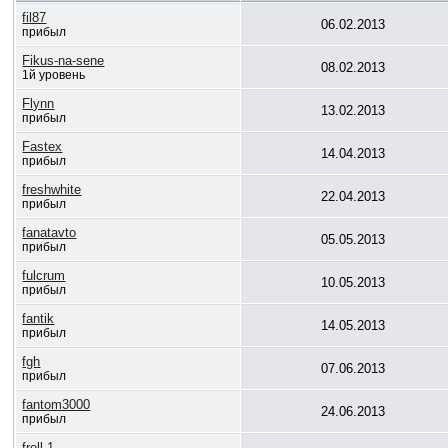
fil87
06.02.2013
прибыл
Fikus-na-sene
08.02.2013
1й уровень
Flynn
13.02.2013
прибыл
Fastex
14.04.2013
прибыл
freshwhite
22.04.2013
прибыл
fanatavto
05.05.2013
прибыл
fulcrum
10.05.2013
прибыл
fantik
14.05.2013
прибыл
fgh
07.06.2013
прибыл
fantom3000
24.06.2013
прибыл
froll.1