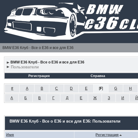
BMW E36 Клуб - Все о Е36 и все для Е36
BMW E36 Клуб - Все о Е36 и все для Е36
Пользователи
Регистрация
Справка
#
A
B
C
D
E
[
F
]
G
H
А
Б
В
Г
Д
Е
Ж
З
И
Й
BMW E36 Клуб - Все о Е36 и все для Е36: Пользователи
Имя
Регистрация