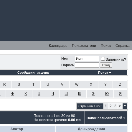
Календарь
Пользователи
Поиск
Справка
Имя
Запомнить?
Пароль
Сообщения за день
Поиск
R
S
T
U
V
W
X
Y
Z
У
Ф
Х
Ц
Ч
Ш
Щ
Э
Ю
Я
1
2
3
>
Страница 1 из 3
Показано с 1 по 30 из 90.
Поиск пользователей
На поиск затрачено
0.06
сек.
Аватар
День рождения