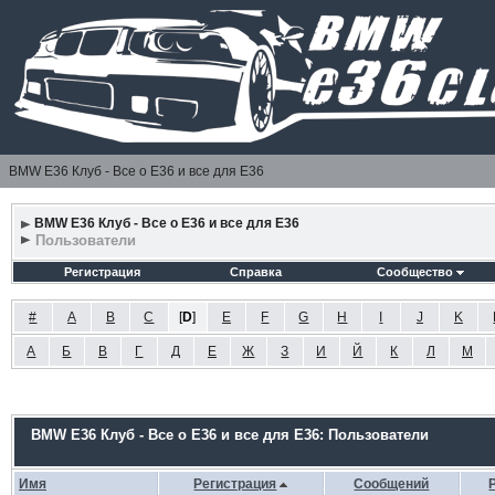
BMW E36 Клуб - Все о Е36 и все для Е36
BMW E36 Клуб - Все о Е36 и все для Е36
Пользователи
Регистрация
Справка
Сообщество
#
A
B
C
[
D
]
E
F
G
H
I
J
K
А
Б
В
Г
Д
Е
Ж
З
И
Й
К
Л
М
BMW E36 Клуб - Все о Е36 и все для Е36: Пользователи
Имя
Регистрация
Сообщений