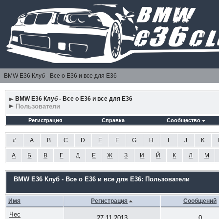
BMW E36 Клуб - Все о Е36 и все для Е36
BMW E36 Клуб - Все о Е36 и все для Е36
Пользователи
Регистрация
Справка
Сообщество
#
A
B
C
D
E
F
G
H
I
J
K
А
Б
В
Г
Д
Е
Ж
З
И
Й
К
Л
М
BMW E36 Клуб - Все о Е36 и все для Е36: Пользователи
Имя
Регистрация
Сообщений
Чес
27.11.2013
0