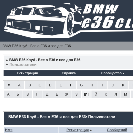
BMW E36 Клуб - Все о Е36 и все для Е36
BMW E36 Клуб - Все о Е36 и все для Е36
Пользователи
Регистрация
Справка
Сообщество
#
A
B
C
D
E
F
G
H
I
J
K
А
Б
В
Г
Д
Е
Ж
З
[
И
]
Й
К
Л
М
BMW E36 Клуб - Все о Е36 и все для Е36: Пользователи
Имя
Регистрация
Сообщений