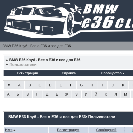
BMW E36 Клуб - Все о Е36 и все для Е36
BMW E36 Клуб - Все о Е36 и все для Е36
Пользователи
Регистрация
Справка
Сообщество
#
A
B
C
D
E
F
G
H
I
J
K
А
Б
В
Г
Д
Е
Ж
З
И
Й
К
Л
М
BMW E36 Клуб - Все о Е36 и все для Е36: Пользователи
Имя
Регистрация
Сообщений