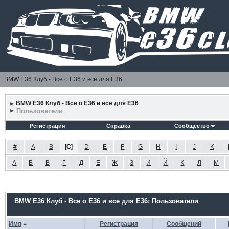
BMW E36 Клуб - Все о Е36 и все для Е36
BMW E36 Клуб - Все о Е36 и все для Е36
Пользователи
Регистрация
Справка
Сообщество
#
A
B
[
C
]
D
E
F
G
H
I
J
K
А
Б
В
Г
Д
Е
Ж
З
И
Й
К
Л
М
BMW E36 Клуб - Все о Е36 и все для Е36: Пользователи
Имя
Регистрация
Сообщений