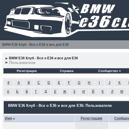
BMW E36 Клуб - Все о Е36 и все для Е36
BMW E36 Клуб - Все о Е36 и все для Е36
Пользователи
Регистрация
Справка
Сообщество
#
A
B
C
D
E
F
G
H
I
J
K
А
Б
В
Г
Д
Е
Ж
З
И
Й
К
Л
М
BMW E36 Клуб - Все о Е36 и все для Е36: Пользователи
Имя
Регистрация
Сообще