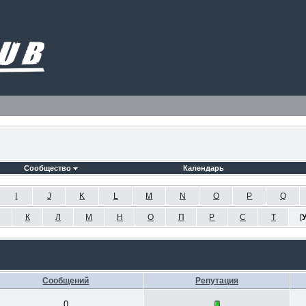
Сообщество
Календарь
I
J
K
L
M
N
O
P
Q
К
Л
М
Н
О
П
Р
С
Т
[
Сообщений
Репутация
0