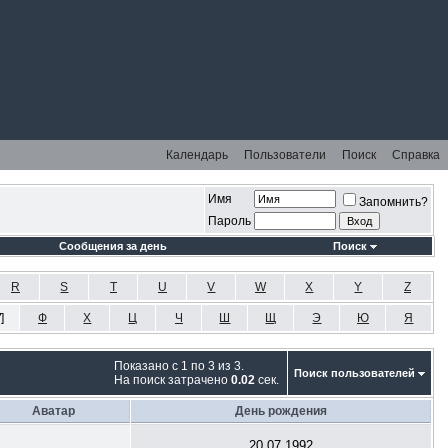
Календарь
Пользователи
Поиск
Справка
Имя
Запомнить?
Пароль
Сообщения за день
Поиск
R
S
T
U
V
W
X
Y
Z
У
]
Ф
Х
Ц
Ч
Ш
Щ
Э
Ю
Я
Показано с 1 по 3 из 3.
Поиск пользователей
На поиск затрачено
0.02
сек.
Аватар
День рождения
20.07.1992