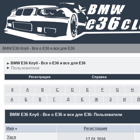
BMW E36 Клуб - Все о Е36 и все для Е36
BMW E36 Клуб - Все о Е36 и все для Е36
Пользователи
Регистрация
Справка
#
A
B
C
D
E
F
G
H
А
Б
В
Г
Д
Е
Ж
З
И
Й
BMW E36 Клуб - Все о Е36 и все для Е36: Пользователи
Имя
Регистрация
Уася
17.01.2016