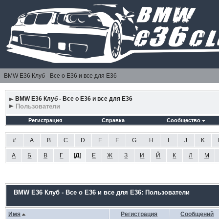
BMW E36 Клуб - Все о Е36 и все для Е36
BMW E36 Клуб - Все о Е36 и все для Е36
Пользователи
Регистрация
Справка
Сообщество
#
A
B
C
D
E
F
G
H
I
J
K
А
Б
В
Г
[
Д
]
Е
Ж
З
И
Й
К
Л
М
BMW E36 Клуб - Все о Е36 и все для Е36: Пользователи
Имя
Регистрация
Сообщений