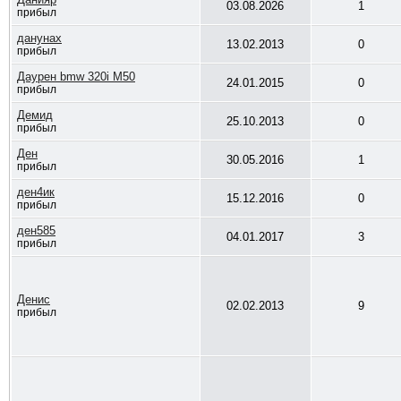
03.08.2026
1
прибыл
данунах
13.02.2013
0
прибыл
Даурен bmw 320i M50
24.01.2015
0
прибыл
Демид
25.10.2013
0
прибыл
Ден
30.05.2016
1
прибыл
ден4ик
15.12.2016
0
прибыл
ден585
04.01.2017
3
прибыл
Денис
02.02.2013
9
прибыл